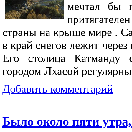
мечтал бы п
притягател
страны на крыше мире . С
в край снегов лежит через
Его столица Катманду 
городом Лхасой регулярн
Добавить комментарий
Было около пяти утра