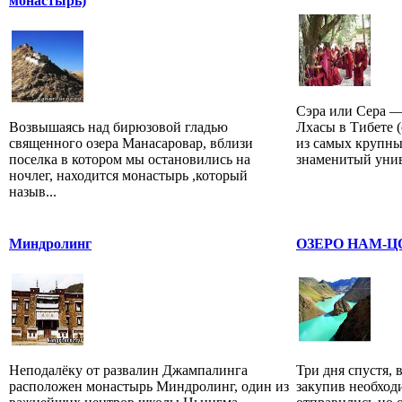
монастырь)
Сэра или Сера —
Возвышаясь над бирюзовой гладью
Лхасы в Тибете (
священного озера Манасаровар, вблизи
из самых крупны
поселка в котором мы остановились на
знаменитый унив
ночлег, находится монастырь ,который
назыв...
Миндролинг
ОЗЕРО НАМ-Ц
Неподалёку от развалин Джампалинга
Три дня спустя, 
расположен монастырь Миндролинг, один из
закупив необход