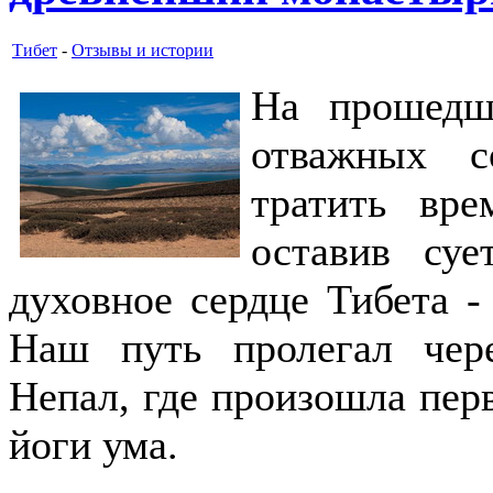
Тибет
-
Отзывы и истории
На прошедш
отважных с
тратить вре
оставив су
духовное сердце Тибета 
Наш путь пролегал чере
Непал, где произошла перв
йоги ума.