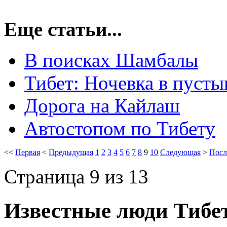
Еще статьи...
В поисках Шамбалы
Тибет: Ночевка в пусты
Дорога на Кайлаш
Автостопом по Тибету
<<
Первая
<
Предыдущая
1
2
3
4
5
6
7
8
9
10
Следующая
>
Посл
Страница 9 из 13
Известные люди Тибе