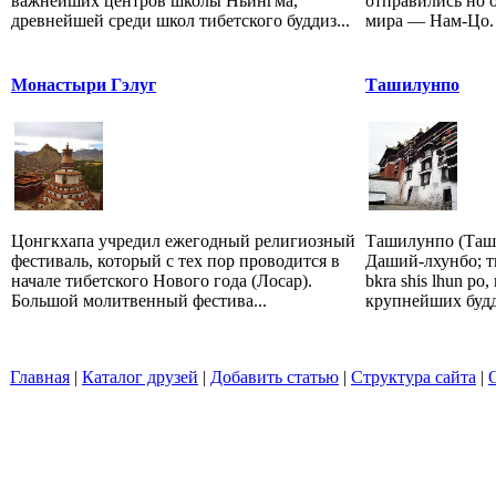
важнейших центров школы Ньингма,
отправились но 
древнейшей среди школ тибетского буддиз...
мира — Нам-Цо. 
Монастыри Гэлуг
Ташилунпо
Цонгкхапа учредил ежегодный религиозный
Ташилунпо (Таш
фестиваль, который с тех пор проводится в
Даший-лхунбо; ти
начале тибетского Нового года (Лосар).
bkra shis lhun po
Большой молитвенный фестива...
крупнейших будд
Главная
|
Каталог друзей
|
Добавить статью
|
Структура сайта
|