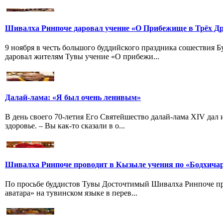
Шивалха Ринпоче даровал учение «О Прибежище в Трёх Др
9 ноября в честь большого буддийского праздника сошествия
даровал жителям Тувы учение «О прибежи...
Далай-лама: «Я был очень ленивым»
В день своего 70-летия Его Святейшество далай-лама XIV дал
здоровье. – Вы как-то сказали в о...
Шивалха Ринпоче проводит в Кызыле учения по «Бодхича
По просьбе буддистов Тувы Досточтимый Шивалха Ринпоче пр
аватара» на тувинском языке в перев...