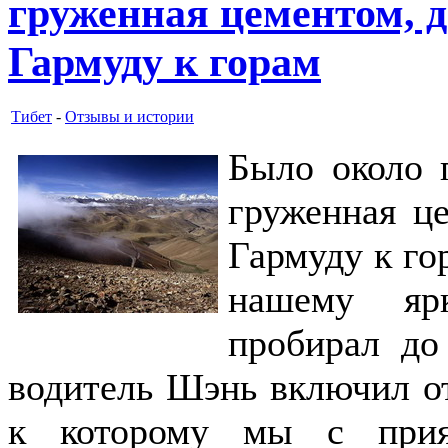
груженная цементом, 
Гармуду к горам
Тибет
-
Отзывы и истории
Было около 
груженная ц
Гармуду к го
нашему яр
пробирал до
водитель Шэнь включил от
к которому мы с прия