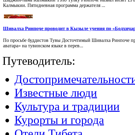
Калмыкии. Пятидневная программа держателя ...
Шивалха Ринпоче проводит в Кызыле учения по «Бодхича
По просьбе буддистов Тувы Досточтимый Шивалха Ринпоче пр
аватара» на тувинском языке в перев...
Путеводитель:
Достопримечательност
Известные люди
Культура и традиции
Курорты и города
Отели Тибета