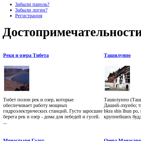
Забыли пароль?
Забыли логин?
Регистрация
Достопримечательности
Реки и озера Тибета
Ташилунпо
Тибет полон рек и озер, которые
Ташилунпо (Таш
обеспечивает работу мощных
Даший-лхунбо; ти
гидроэлектрических станций. Густо заросшие
bkra shis lhun po
берега рек и озер - дома для лебедей и гусей.
крупнейших будд
...
Монастыри Гэлуг
Озера Манасаро