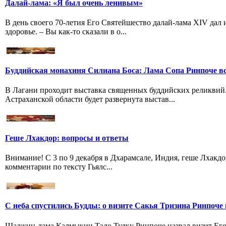
Далай-лама: «Я был очень ленивым»
В день своего 70-летия Его Святейшество далай-лама XIV дал
здоровье. – Вы как-то сказали в о...
Буддийская монахиня Силиана Боса: Лама Сопа Ринпоче вс
В Лагани проходит выставка священных буддийских реликвий
Астраханской области будет развернута выстав...
Геше Лхакдор: вопросы и ответы
Внимание! С 3 по 9 декабря в Дхарамсале, Индия, геше Лхакдо
комментарии по тексту Гьялс...
С неба спустились Будды: о визите Сакья Тризина Ринпоче 
Шаджин-лама Калмыкии Тэло Тулку Ринпоче назвал визит Его