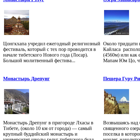
Цонгкхапа учредил ежегодный религиозный
Около тридцати 
фестиваль, который с тех пор проводится в
Кайласа располо
начале тибетского Нового года (Лосар).
(4560м) или как 
Большой молитвенный фестива...
Мапам Юм Цо, чт
Монастырь Дрепунг
Пещера Гуру Ри
Монастырь Дрепунг в пригороде Лхасы в
Возвышаясь над
Тибете, (около 10 км от города) — самый
священного озер
крупный буддийский монастырь и
поселка в котор
университет школы гелуг тибетского будд...
ночлег, находит