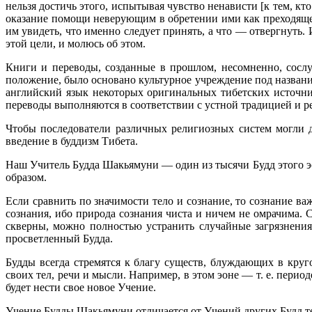
нельзя достичь этого, испытывая чувство ненависти [к тем, к
оказание помощи неверующим в обретении ими как преходящего,
им увидеть, что именно следует принять, а что — отвергнуть.
этой цели, и молюсь об этом.
Книги и переводы, созданные в прошлом, несомненно, сосл
положение, было основано культурное учреждение под название
английский язык некоторых оригинальных тибетских источн
переводы выполняются в соответствии с устной традицией и р
Чтобы последователи различных религиозных систем могли д
введение в буддизм Тибета.
Наш Учитель Будда Шакьямуни — один из тысячи Будд этого эо
образом.
Если сравнить по значимости тело и сознание, то сознание ва
сознания, ибо природа сознания чиста и ничем не омрачима. 
скверны, можно полностью устранить случайные загрязнения
просветленный Будда.
Будды всегда стремятся к благу существ, блуждающих в кру
своих тел, речи и мысли. Например, в этом эоне — т. е. пери
будет нести свое новое Учение.
Учение Будды Шакьямуни отличается от Учений других Будд тем