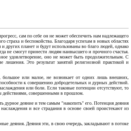
прогресс, сам по себе он не может обеспечить нам надлежащего
о страха и беспокойства. Благодаря успехам в новых областях
 других планет и будут использованы во благо людей, однако
огда не смогут принести людям наивысшего и прочного счастья.
овное удовлетворение, оно не может быть продолжительным. С
ие лишения. Это результат занятий религиозной практикой и
е, большое или малое, не возникает от одних лишь внешних,
пособности к совершению добродетельных и дурных действий.
аслаждения или боли. Если таковые потенции отсутствуют, то
ены действиями, совершенными в прошлом.
ь дурное деяние и тем самым "накопить" его. Потенция деяния
 наслаждения и все страдания в основе своей проистекают из
ые деяния. Деяния эти, в свою очередь, закладывают в потоке