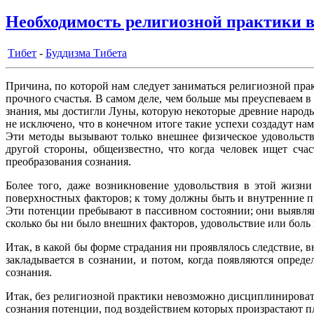
Необходимость религиозной практики в
Тибет
-
Буддизма Тибета
Причина, по которой нам следует заниматься религиозной прак
прочного счастья. В самом деле, чем больше мы преуспеваем 
знания, мы достигли Луны, которую некоторые древние народ
не исключено, что в конечном итоге такие успехи создадут на
Эти методы вызывают только внешнее физическое удовольстви
другой стороны, общеизвестно, что когда человек ищет сча
преобразования сознания.
Более того, даже возникновение удовольствия в этой жизни
поверхностных факторов; к тому должны быть и внутренние 
Эти потенции пребывают в пассивном состоянии; они выявляю
сколько бы ни было внешних факторов, удовольствие или боль
Итак, в какой бы форме страдания ни проявлялось следствие,
закладывается в сознании, и потом, когда появляются опред
сознания.
Итак, без религиозной практики невозможно дисциплинировать
сознания потенции, под воздействием которых произрастают п