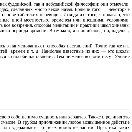
ак буддийской, так и небуддийской философии: они отмечали,
одах, сделанных много веков назад. Больше того — некоторые
основе тибетских переводов. Исходя из этого, я полагаю, что
ленные иной местностью, временем или внешними условиями,
ть все воззрения, способы медитации и практики школ хинаяны
ьного периода времени. Возможно, я и ошибаюсь, но, надеюсь,
сь в наименованиях и способах наставлений. Точно так же и в
ей, времен и т. д. Наиболее известные из них — это школы
ются в способе наставления. Тем не менее все они несут Учение
, свою собственную сущность или характер. Также и религия это
ем смысле. В грубом приближении любое возвышенное действие
 или удерживается от всех видов несчастий. Практика таких