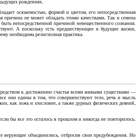
едыдущих рождениях.
ладает осязаемостью, формой и цветом, его непосредственная
я причина не может обладать этими качествами. Так и семена
т быть непосредственной причиной невещественного сознания.
ствуют. А поскольку есть предшествующие и будущие жизни,
чему необходима религиозная практика.
х средством к достижению счастья всеми живыми существами —
се они едины в том, что совершенствуют тело, речь и мысль
ких, как ложь и злословие, а также дурных физических деяний,
сли бы все это осталось в прошлом и никогда не повторилось.
все верующие объединились, отбросив свои предубеждения. Но