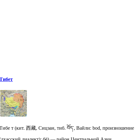
Тибет
Тибе т (кит. 西藏, Сицзан, тиб. བོད་, Вайли: bod, произношение
(лхасский диалект): бё) — район Центральной Азии,