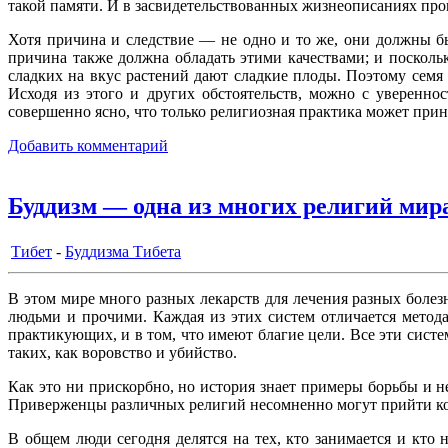
такой памяти. И в засвидетельствованных жизнеописаниях пр
Хотя причина и следствие — не одно и то же, они должны бы
причина также должна обладать этими качествами; и посколь
сладких на вкус растений дают сладкие плоды. Поэтому семя
Исходя из этого и других обстоятельств, можно с уверенн
совершенно ясно, что только религиозная практика может при
Добавить комментарий
Буддизм — одна из многих религий мир
Тибет
-
Буддизма Тибета
В этом мире много разных лекарств для лечения разных боле
людьми и прочими. Каждая из этих систем отличается метод
практикующих, и в том, что имеют благие цели. Все эти систе
таких, как воровство и убийство.
Как это ни прискорбно, но история знает примеры борьбы и н
Приверженцы различных религий несомненно могут прийти ко
В общем люди сегодня делятся на тех, кто занимается и кто