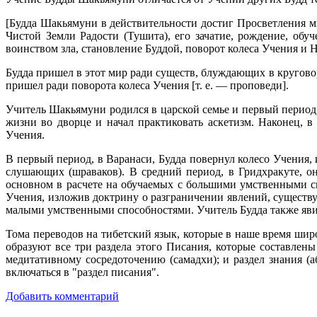
[Будда Шакьямуни в действительности достиг Просветления мн
Чистой Земли Радости (Тушита), его зачатие, рождение, обу
воинством зла, становление Буддой, поворот колеса Учения и 
Будда пришел в этот мир ради существ, блуждающих в кругово
пришел ради поворота колеса Учения [т. е. — проповеди].
Учитель Шакьямуни родился в царской семье и первый период ж
жизни во дворце и начал практиковать аскетизм. Наконец, в
Учения.
В первый период, в Варанаси, Будда повернул колесо Учения,
слушающих (шраваков). В средний период, в Гридхракуте, он
основном в расчете на обучаемых с большими умственными с
Учения, изложив доктрину о разграничении явлений, существ
малыми умственными способностями. Учитель Будда также яви
Тома переводов на тибетский язык, которые в наше время шир
образуют все три раздела этого Писания, которые составлены
медитативному сосредоточению (самадхи); и раздел знания (
включаться в "раздел писания".
Добавить комментарий