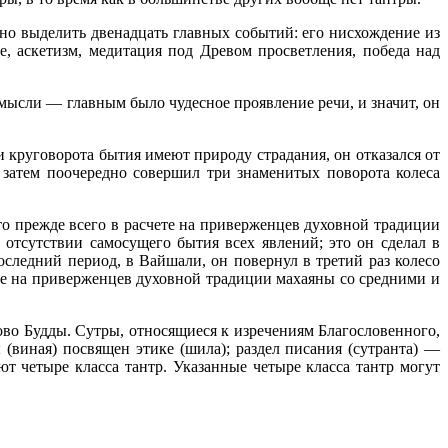
жно выделить двенадцать главных событий: его нисхождение из
е, аскетизм, медитация под Древом просветления, победа над
мысли — главным было чудесное проявление речи, и значит, он
и круговорота бытия имеют природу страдания, он отказался от
и затем поочередно совершил три знаменитых поворота колеса
то прежде всего в расчете на приверженцев духовной традиции
 отсутствии самосущего бытия всех явлений; это он сделал в
ледний период, в Вайшали, он повернул в третий раз колесо
те на приверженцев духовной традиции махаяны со средними и
ово Будды. Сутры, относящиеся к изречениям Благословенного,
 (виная) посвящен этике (шила); раздел писания (сутранта) —
т четыре класса тантр. Указанные четыре класса тантр могут