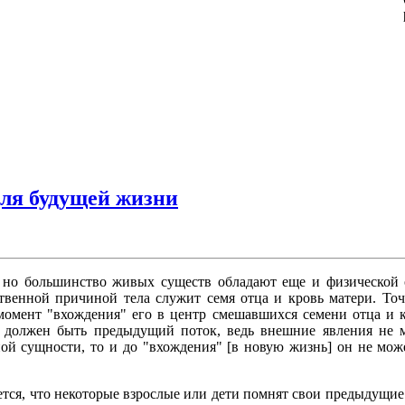
для будущей жизни
, но большинство живых существ обладают еще и физической о
твенной причиной тела служит семя отца и кровь матери. Точ
 момент "вхождения" его в центр смешавшихся семени отца и к
 должен быть предыдущий поток, ведь внешние явления не м
ной сущности, то и до "вхождения" [в новую жизнь] он не мож
ается, что некоторые взрослые или дети помнят свои предыдущие