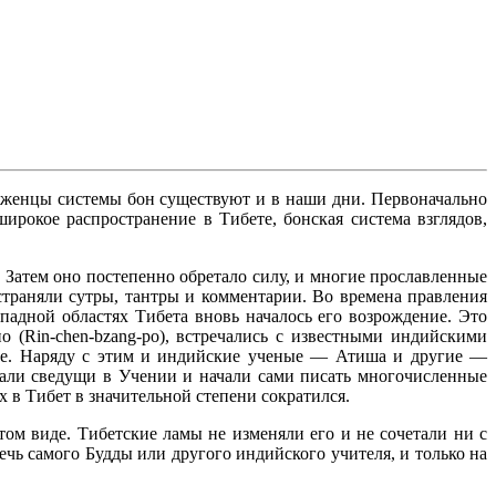
ерженцы системы бон существуют и в наши дни. Первоначально
ирокое распространение в Тибете, бонская система взглядов,
. Затем оно постепенно обретало силу, и многие прославленные
траняли сутры, тантры и комментарии. Во времена правления
падной областях Тибета вновь началось его возрождение. Это
о (Rin-chen-bzang-po), встречались с известными индийскими
ше. Наряду с этим и индийские ученые — Атиша и другие —
тали сведущи в Учении и начали сами писать многочисленные
 в Тибет в значительной степени сократился.
том виде. Тибетские ламы не изменяли его и не сочетали ни с
ечь самого Будды или другого индийского учителя, и только на