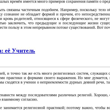
ошлых времён имеется много примеров сохранения памяти о пр
ть связаны частичным подобием. Например, поскольку тело об
ку сознание не обладает формой и прочим, его непосредственна
 и кровь родителей, относящиеся к сфере физического, не могу
остью заключить, что предыдущие и последующие жизни суще
нести пользу в этом непрерывном потоке существований. Вот по
а: её Учитель
зней, и точно так же есть много религиозных систем, служащи
ами практики и формами своего выражения. Но мне думается, в
мы сходятся в учении о неприемлемости дурных деяний речи, та
енависти между последователями различных религий. Хорошо, е
 взаимному согласию.
 не занимается религиозной практикой; поэтому важно, чтобы 