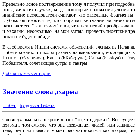
Предельно ясное подтверждение тому я получил при подробны
что даже в тех случаях, когда некоторые положения учения 
индийские исследователи считают, что отдельные фрагменты т
глубоко ошибаются те, кто, обращая внимание на незначит
называют его "ламаизмом" и видят в нем некий преобразованн
и махаяны, необходимо, на мой взгляд, прочесть тибетские т
никто не будет в обиде.
В своё время в Индии системы объяснений ученых из Наланды 
Тибете возникли школы разных наименований, восходящих к
Ньинма (rNying-ma), Кагью (bKa'-rgyud), Сакья (Sa-skya) и Ге
Победителя, сочетающее сутры и тантры.
Добавить комментарий
Значение слова дхарма
Тибет
-
Буддизма Тибета
Слово дхарма на санскрите значит "то, что держит". Все сущее
дхарма в том смысле, что она удерживает людей, или защища
тела, речи или мысли может рассматриваться как дхарма, п