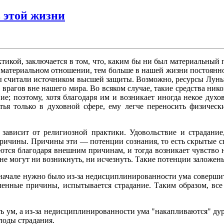
 этой жизни
тикой, заключается в том, что, каким бы ни был материальный 
в материальном отношении, тем больше в нашей жизни постоянног
ы считали источником высшей защиты. Возможно, ресурсы Луны и
м врагов вне нашего мира. Во всяком случае, такие средства ник
е; поэтому, хотя благодаря им и возникает иногда некое дух
стья только в духовной сфере, ему легче переносить физическ
 зависит от религиозной практики. Удовольствие и страдани
причины. Причины эти — потенции сознания, то есть скрытые с
тся благодаря внешним причинам, и тогда возникает чувство н
 не могут ни возникнуть, ни исчезнуть. Такие потенции залож
 вначале нужно было из-за недисциплинированности ума совершит
еленные причины, испытывается страдание. Таким образом, все
 ум, а из-за недисциплинированности ума "накапливаются" дурн
лоды страдания.