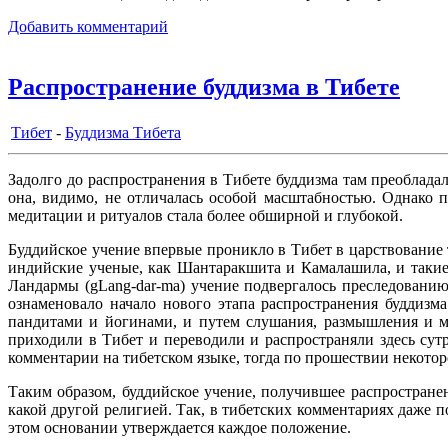
Добавить комментарий
Распространение буддизма в Тибете
Тибет
-
Буддизма Тибета
Задолго до распространения в Тибете буддизма там преоблад
она, видимо, не отличалась особой масштабностью. Однако п
медитации и ритуалов стала более обширной и глубокой.
Буддийское учение впервые проникло в Тибет в царствование т
индийские ученые, как Шантаракшита и Камалашила, и такие
Ландармы (gLang-dar-ma) учение подвергалось преследованию
ознаменовало начало нового этапа распространения буддизма
пандитами и йогинами, и путем слушания, размышления и м
приходили в Тибет и переводили и распространяли здесь су
комментарии на тибетском языке, тогда по прошествии некото
Таким образом, буддийское учение, получившее распространен
какой другой религией. Так, в тибетских комментариях даже п
этом основании утверждается каждое положение.