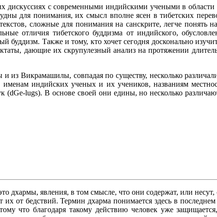
х дискуссиях с современными индийскими учеными в области к
трудны для понимания, их смысл вполне ясен в тибетских перев
екстов, сложные для понимания на санскрите, легче понять на 
ельные отличия тибетского буддизма от индийского, обуслов
ый буддизм. Также и тому, кто хочет сегодня досконально изучи
рактаты, дающие их скрупулезный анализ на протяжении длител
и из Викрамашилы, совпадая по существу, несколько различали
 именам индийских ученых и их учеников, названиям местност
лук (dGe-lugs). В основе своей они едины, но несколько различа
 это дхармы, явления, в том смысле, что они содержат, или несут
ет их от бедствий. Термин дхарма понимается здесь в последн
отому что благодаря такому действию человек уже защищается,