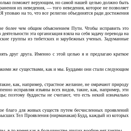
не только поможет верующим, но самой нашей целью должно быть
ранения их неведения, — того неведения, которое не позволяет
 Я уповаю на то, что все религии объединятся ради достижения
не более чем общим объяснением Пути. Чтобы исправить это
еятельности эта организация взяла на себя задачу перевода на
ские группы из тибетских и зарубежных ученых. Задуманные
ять друг друга. Именно с этой целью я и предлагаю краткое
такими же существами, как и мы. Буддами они стали следующим
такие, как, например, страстное желание, не омрачают природу
енно исправляя изъяны всех видов, такие, как, например, эти
ы; поэтому буддисты не считают, что есть некий изначально
ное благо для живых существ путем бесчисленных проявлений
а высших Тел Проявления (нирманакая) Будд, каждый из которых
ры, в то время как в большинстве других вообще нет тантры.