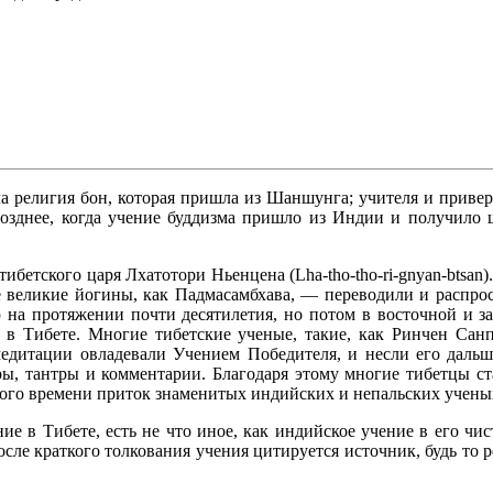
ала религия бон, которая пришла из Шаншунга; учителя и прив
озднее, когда учение буддизма пришло из Индии и получило ш
ибетского царя Лхатотори Ньенцена (Lha-tho-tho-ri-gnyan-btsan)
 великие йогины, как Падмасамбхава, — переводили и распрос
 на протяжении почти десятилетия, но потом в восточной и за
 в Тибете. Многие тибетские ученые, такие, как Ринчен Санп
едитации овладевали Учением Победителя, и несли его даль
тры, тантры и комментарии. Благодаря этому многие тибетцы с
рого времени приток знаменитых индийских и непальских ученых
ие в Тибете, есть не что иное, как индийское учение в его чис
осле краткого толкования учения цитируется источник, будь то р