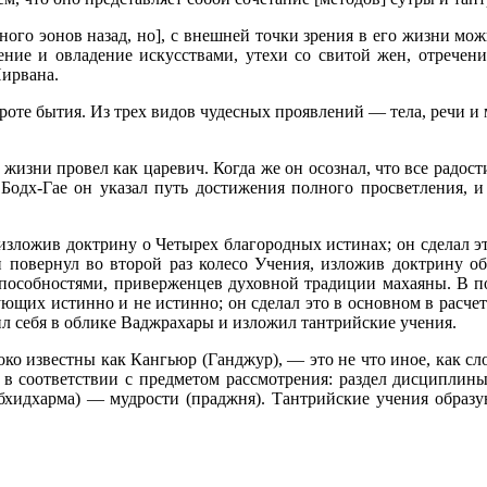
ого эонов назад, но], с внешней точки зрения в его жизни мо
чение и овладение искусствами, утехи со свитой жен, отречени
Нирвана.
роте бытия. Из трех видов чудесных проявлений — тела, речи и 
изни провел как царевич. Когда же он осознал, что все радост
 Бодх-Гае он указал путь достижения полного просветления, 
 изложив доктрину о Четырех благородных истинах; он сделал э
 повернул во второй раз колесо Учения, изложив доктрину об
пособностями, приверженцев духовной традиции махаяны. В пос
ующих истинно и не истинно; он сделал это в основном в расче
л себя в облике Ваджрахары и изложил тантрийские учения.
око известны как Кангьюр (Ганджур), — это не что иное, как сл
 в соответствии с предметом рассмотрения: раздел дисциплины
абхидхарма) — мудрости (праджня). Тантрийские учения образую