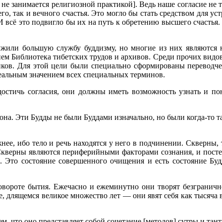
то не занимается религиозной практикой]. Ведь наше согласие 
 так и вечного счастья. Это могло бы стать средством для уст
 И всё это подвигло бы их на путь к обретению высшего счастья.
ужили большую службу буддизму, но многие из них являются 
м Библиотека тибетских трудов и архивов. Среди прочих видов д
иков. Для этой цели были специально сформированы переводче
еальным значением всех специальных терминов.
остичь согласия, они должны иметь возможность узнать и пон
на. Эти Будды не были Буддами изначально, но были когда-то 
жнее, ибо тело и речь находятся у него в подчинении. Скверны, 
Скверны являются периферийными факторами сознания, и постеп
. Это состояние совершенного очищения и есть состояние Будд
говороте бытия. Ежечасно и ежеминутно они творят безгранич
оде, длящемся великое множество лет — они явят себя как тысяч
, что оно представляет собой сочетание [методов] сутры и тант