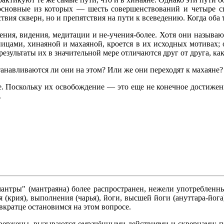
сновные из которых — шесть совершенствований и четыре сп
твия скверн, но и препятствия на пути к всеведению. Когда оба
нения, видения, медитации и не-учения-более. Хотя они называю
ницами, хинаяной и махаяной, кроется в их исходных мотивах; 
результаты их в значительной мере отличаются друг от друга, ка
анавливаются ли они на этом? Или же они переходят к махаяне?
е. Поскольку их освобождение — это еще не конечное достижен
.
антры" (мантраяна) более распространен, нежели употребленн
вия (крия), выполнения (чарья), йоги, высшей йоги (ануттара-й
кратце остановимся на этом вопросе.
двержены, вызываются омрачёнными действиями и сквернами; по