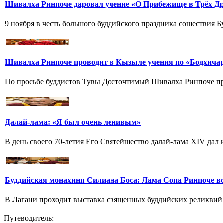
Шивалха Ринпоче даровал учение «О Прибежище в Трёх Др
9 ноября в честь большого буддийского праздника сошествия
Шивалха Ринпоче проводит в Кызыле учения по «Бодхича
По просьбе буддистов Тувы Досточтимый Шивалха Ринпоче про
Далай-лама: «Я был очень ленивым»
В день своего 70-летия Его Святейшество далай-лама XIV дал и
Буддийская монахиня Силиана Боса: Лама Сопа Ринпоче вс
В Лагани проходит выставка священных буддийских реликвий.
Путеводитель: