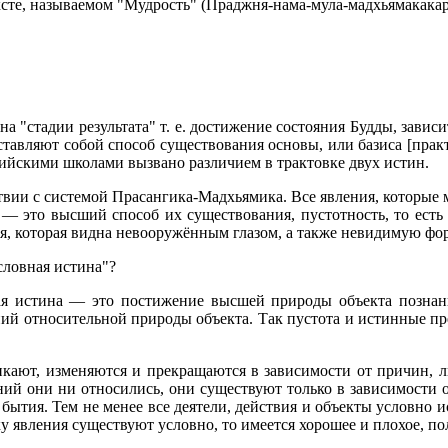
ксте, называемом "Мудрость" (Праджня-нама-мула-мадхьямакака
а "стадии результата" т. е. достижение состояния Будды, завис
едставляют собой способ существования основы, или базиса [прак
ийскими школами вызвано различием в трактовке двух истин.
етствии с системой Прасангика-Мадхьямика. Все явления, которы
 — это высший способ их существования, пустотность, то есть
ния, которая видна невооружённым глазом, а также невидимую фо
условная истина"?
ная истина — это постижение высшей природы объекта познан
ний относительной природы объекта. Так пустота и истинные пр
кают, изменяются и прекращаются в зависимости от причин, либ
ений они ни относились, они существуют только в зависимости 
о бытия. Тем не менее все деятели, действия и объекты условно
ку явления существуют условно, то имеется хорошее и плохое, по