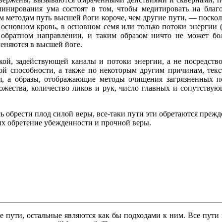
нирования ума состоят в том, чтобы медитировать на благо
тим методам путь высшей йоги короче, чем другие пути, — поско
 основном кровь, в основном семя или только потоки энергии (
 обратном направлении, и таким образом ничто не может бол
меняются в высшей йоге.
икой, задействующей каналы и потоки энергии, а не посредств
кой способности, а также по некоторым другим причинам, текс
, а образы, отображающие методы очищения загрязненных пси
жества, количество ликов и рук, число главных и сопутствующ
ось обрести плод силой веры, все-таки пути эти обретаются преж
х обретение убежденности и прочной веры.
ути, остальные являются как бы подходами к ним. Все пути з