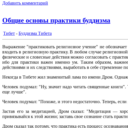
Добавить комментарий
Общие основы практики буддизма
Тибет
-
Буддизма Тибета
Выражение "практиковать религиозное учение" не обозначает
входить в религиозную практику. В любом случае религиозной 
физические и словесные действия можно согласовать с практик
ибо для практики важен именно ум. Таким образом, важнее
действиями и их следствиями, выработать в себе стремление п
Некогда в Тибете жил знаменитый лама по имени Дром. Однажд
Человек подумал: "Ну, значит надо читать священные книги".
еще лучше".
Человек подумал: "Похоже, и этого недостаточно. Теперь, если 
Застав его за медитацией, Дром сказал: "Медитация — хор
привязывайся к этой жизни; заставь свое сознание стать практи
Дром сказал так потому, что практика есть процесс осознавания