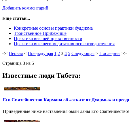
Добавить комментарий
Еще статьи...
Конкретные основы практики буддизма
Тройственное Прибежище
Практика высшей нравственности
Практика высшего медитативного сосредоточения
<<
Первая
<
Предыдущая
1
2
3
4
5
Следующая
>
Последняя
>>
Страница 3 из 5
Известные люди Тибета:
Его Святейшество Кармапа об «отказе от Дхармы» и преод
Приведенные ниже наставления были даны Его Святейшеством