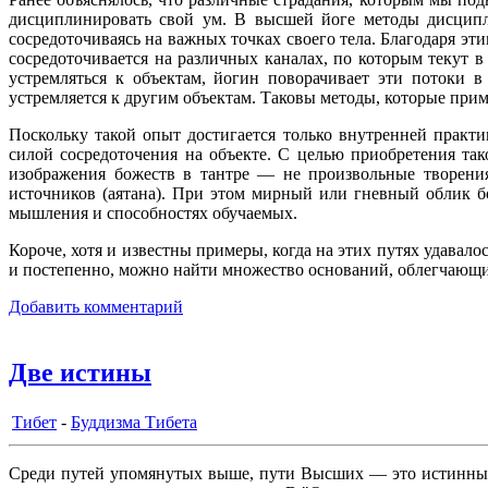
дисциплинировать свой ум. В высшей йоге методы дисципли
сосредоточиваясь на важных точках своего тела. Благодаря э
сосредоточивается на различных каналах, по которым текут в
устремляться к объектам, йогин поворачивает эти потоки в
устремляется к другим объектам. Таковы методы, которые при
Поскольку такой опыт достигается только внутренней практ
силой сосредоточения на объекте. С целью приобретения та
изображения божеств в тантре — не произвольные творения
источников (аятана). При этом мирный или гневный облик бо
мышления и способностях обучаемых.
Короче, хотя и известны примеры, когда на этих путях удавал
и постепенно, можно найти множество оснований, облегчающи
Добавить комментарий
Две истины
Тибет
-
Буддизма Тибета
Среди путей упомянутых выше, пути Высших — это истинные п