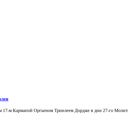
олен
 17-м Кармапой Оргьеном Тринлеем Дордже в дни 27-го Молитв