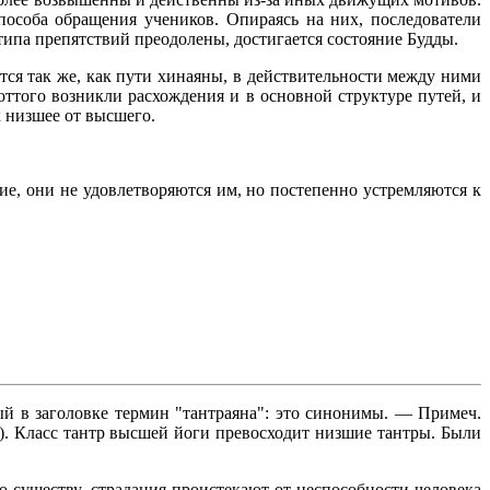
особа обращения учеников. Опираясь на них, последователи
 типа препятствий преодолены, достигается состояние Будды.
тся так же, как пути хинаяны, в действительности между ними
оттого возникли расхождения и в основной структуре путей, и
к низшее от высшего.
ие, они не удовлетворяются им, но постепенно устремляются к
ый в заголовке термин "тантраяна": это синонимы. — Примеч.
ога). Класс тантр высшей йоги превосходит низшие тантры. Были
 существу, страдания проистекают от неспособности человека