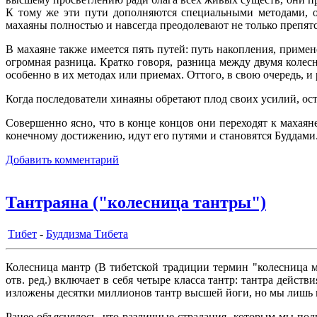
К тому же эти пути дополняются специальными методами, о
махаяны полностью и навсегда преодолевают не только препятс
В махаяне также имеется пять путей: путь накопления, приме
огромная разница. Кратко говоря, разница между двумя колес
особенно в их методах или приемах. Оттого, в свою очередь, и 
Когда последователи хинаяны обретают плод своих усилий, ост
Совершенно ясно, что в конце концов они переходят к махаян
конечному достижению, идут его путями и становятся Буддами
Добавить комментарий
Тантраяна ("колесница тантры")
Тибет
-
Буддизма Тибета
Колесница мантр (В тибетской традиции термин "колесница м
отв. ред.) включает в себя четыре класса тантр: тантра дейст
изложены десятки миллионов тантр высшей йоги, но мы лишь в
Ранее объяснялось, что различные страдания, которым мы по