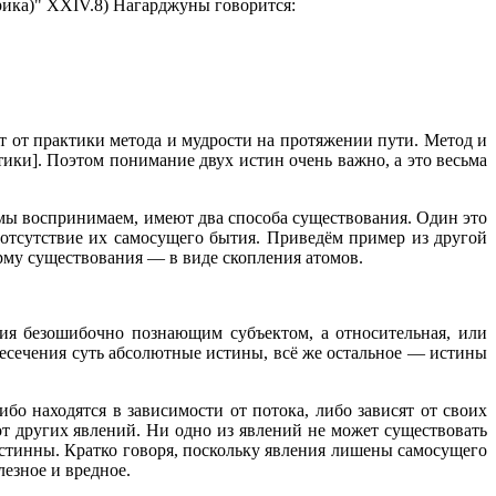
рика)" XXIV.8) Нагарджуны говорится:
ит от практики метода и мудрости на протяжении пути. Метод и
тики]. Поэтом понимание двух истин очень важно, а это весьма
е мы воспринимаем, имеют два способа существования. Один это
 отсутствие их самосущего бытия. Приведём пример из другой
рму существования — в виде скопления атомов.
ия безошибочно познающим субъектом, а относительная, или
есечения суть абсолютные истины, всё же остальное — истины
о находятся в зависимости от потока, либо зависят от своих
от других явлений. Ни одно из явлений не может существовать
 истинны. Кратко говоря, поскольку явления лишены самосущего
лезное и вредное.