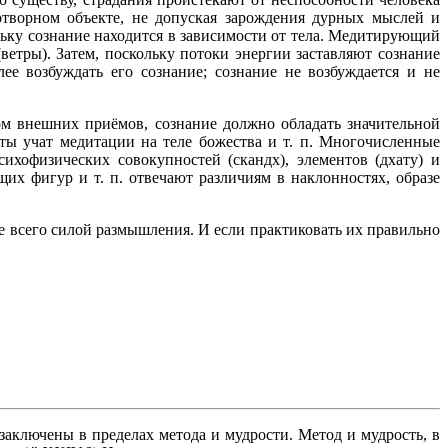
творном объекте, не допуская зарождения дурных мыслей и
льку сознание находится в зависимости от тела. Медитирующий
ветры). Затем, поскольку потоки энергии заставляют сознание
ее возбуждать его сознание; сознание не возбуждается и не
ом внешних приёмов, сознание должно обладать значительной
ты учат медитации на теле божества и т. п. Многочисленные
хофизических совокупностей (скандх), элементов (дхату) и
их фигур и т. п. отвечают различиям в наклонностях, образе
де всего силой размышления. И если практиковать их правильно
аключены в пределах метода и мудрости. Метод и мудрость, в