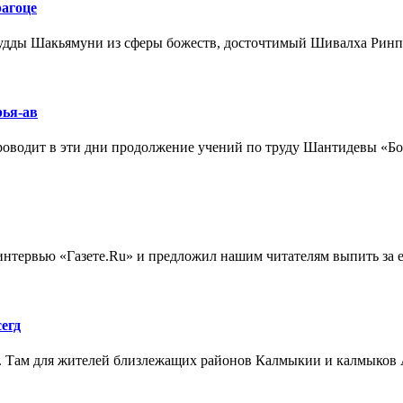
агоце
 Будды Шакьямуни из сферы божеств, досточтимый Шивалха Ринп
рья-ав
водит в эти дни продолжение учений по труду Шантидевы «Бодхи
нтервью «Газете.Ru» и предложил нашим читателям выпить за его 
егд
 Там для жителей близлежащих районов Калмыкии и калмыков Ас