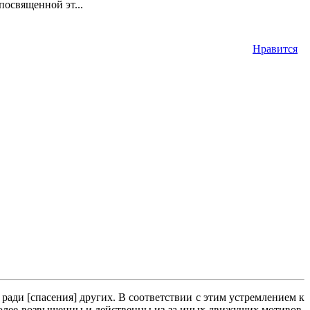
посвященной эт...
Нравится
ади [спасения] других. В соответствии с этим устремлением к
 более возвышенны и действенны из-за иных движущих мотивов.