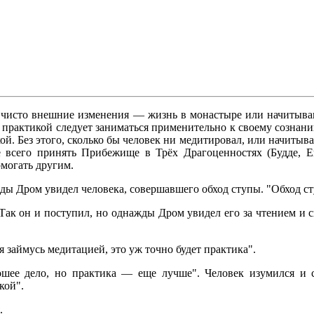
 чисто внешние изменения — жизнь в монастыре или начитывание
практикой следует заниматься применительно к своему сознанию
ой. Без этого, сколько бы человек ни медитировал, или начитыва
 всего принять Прибежище в Трёх Драгоценностях (Будде, Е
омогать другим.
ы Дром увидел человека, совершавшего обход ступы. "Обход ст
 Так он и поступил, но однажды Дром увидел его за чтением и 
я займусь медитацией, это уж точно будет практика".
ошее дело, но практика — еще лучше". Человек изумился и 
кой".
.