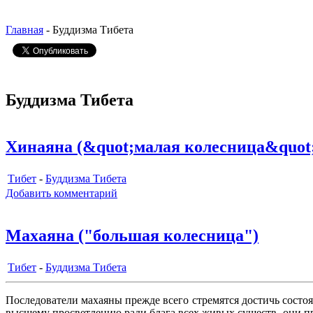
Главная
- Буддизма Тибета
Буддизма Тибета
Хинаяна (&quot;малая колесница&quot
Тибет
-
Буддизма Тибета
Добавить комментарий
Махаяна ("большая колесница")
Тибет
-
Буддизма Тибета
Последователи махаяны прежде всего стремятся достичь состо
высшему просветлению ради блага всех живых существ, они пр