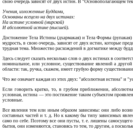
свою очередь зависят от двух истин. В "Основополагающем те
Учения, изложенные Буддами,
Основаны всецело на двух истинах:
На истине условной (мирской)
И абсолютной истине (высшей).
Достижение Тела Истины (дхармакая) и Тела Формы (рупакая) н
мудрость, в свою очередь, зависят от двух истин, которые пр
трудная тема. Множество расхождений в догматике между будд
Здесь следует сказать несколько слов о двух истинах в соотв
номинальное, или условное, существование явлений а другой
области: так, ручка, скажем, имеет грубую форму существова
Что же означает каждая из этих двух: "абсолютная истина" и "
Если говорить кратко, то, в грубом приближении, абсолют
условная, истина — это постижение таким субъектом проявле
условные.
Все явления тем или иным образом зависимы: они либо возни
составных частей и т. д. Но к какому бы типу зависимых явл
само по себе. Поэтому все они пусты, т. е. лишены самосущег
бытия, они изменяются, становясь то тем, то другим, а посколь