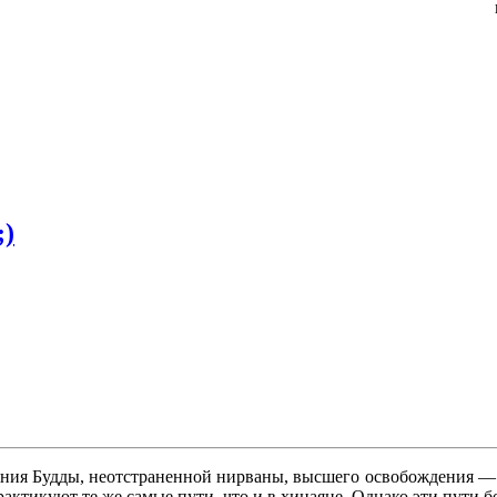
;)
яния Будды, неотстраненной нирваны, высшего освобождения — р
актикуют те же самые пути, что и в хинаяне. Однако эти пути