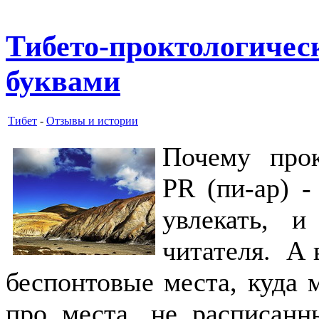
Тибето-проктологичес
буквами
Тибет
-
Отзывы и истории
Почему прок
PR (пи-ар) -
увлекать, и
читателя. А 
беспонтовые места, куда м
про места, не расписанн