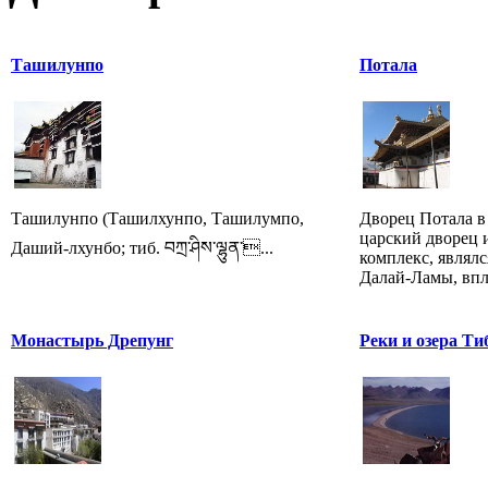
Ташилунпо
Потала
Ташилунпо (Ташилхунпо, Ташилумпо,
Дворец Потала в
царский дворец 
Даший-лхунбо; тиб. བཀྲ་ཤིས་ལྷུན་...
комплекс, являл
Далай-Ламы, впло
Монастырь Дрепунг
Реки и озера Ти