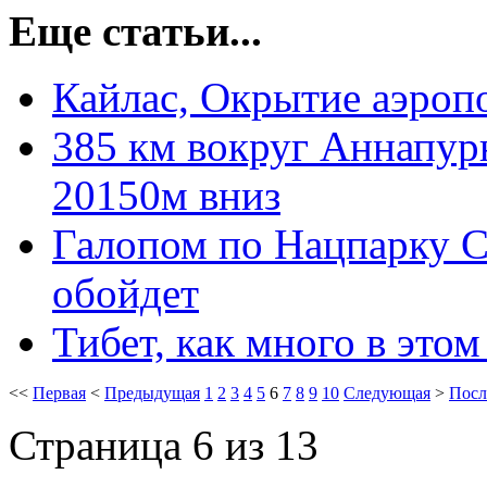
Еще статьи...
Кайлас, Окрытие аэроп
385 км вокруг Аннапур
20150м вниз
Галопом по Нацпарку С
обойдет
Тибет, как много в это
<<
Первая
<
Предыдущая
1
2
3
4
5
6
7
8
9
10
Следующая
>
Посл
Страница 6 из 13