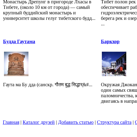
Монастырь Дрепунг в пригороде Лхасы в
Тибет полон рек 
Тибете, (около 10 км от города) — самый
обеспечивает ра
крупный буддийский монастырь и
гидроэлектричес
университет школы гелуг тибетского будд...
берега рек и озер
...
Будда Гаутама
Баркхор
Гаута ма Бу дда (санскр. गौतम बुद्ध सिद्धार्&#...
Окружая Джоканг
один самых свящ
паломничества, 
двигаясь в напра
Главная
|
Каталог друзей
|
Добавить статью
|
Структура сайта
|