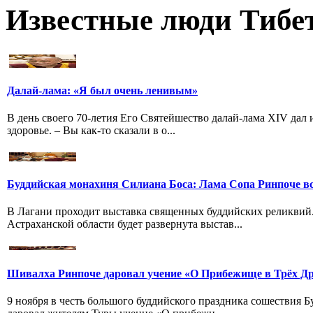
Известные люди Тибе
Далай-лама: «Я был очень ленивым»
В день своего 70-летия Его Святейшество далай-лама XIV дал
здоровье. – Вы как-то сказали в о...
Буддийская монахиня Силиана Боса: Лама Сопа Ринпоче вс
В Лагани проходит выставка священных буддийских реликвий
Астраханской области будет развернута выстав...
Шивалха Ринпоче даровал учение «О Прибежище в Трёх Др
9 ноября в честь большого буддийского праздника сошествия