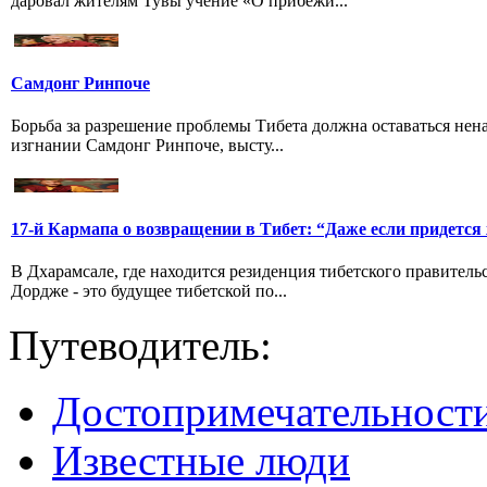
даровал жителям Тувы учение «О прибежи...
Самдонг Ринпоче
Борьба за разрешение проблемы Тибета должна оставаться нен
изгнании Самдонг Ринпоче, высту...
17-й Кармапа о возвращении в Тибет: “Даже если придется
В Дхарамсале, где находится резиденция тибетского правитель
Дордже - это будущее тибетской по...
Путеводитель:
Достопримечательност
Известные люди