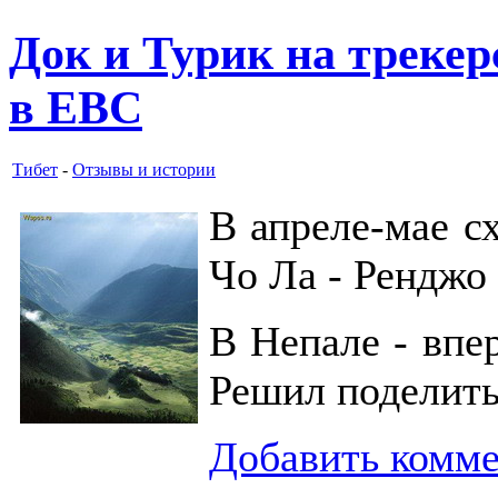
Док и Турик на трекер
в ЕВС
Тибет
-
Отзывы и истории
В апреле-мае с
Чо Ла - Ренджо 
В Непале - впе
Решил поделить
Добавить комм