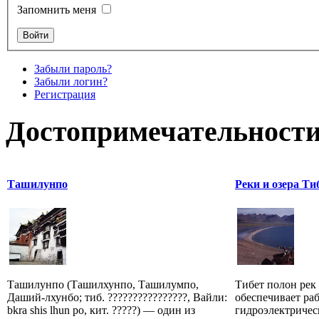
Запомнить меня
Забыли пароль?
Забыли логин?
Регистрация
Достопримечательности
Ташилунпо
Реки и озера Ти
Ташилунпо (Ташилхунпо, Ташилумпо,
Тибет полон рек 
Даший-лхунбо; тиб. ????????????????, Вайли:
обеспечивает ра
bkra shis lhun po, кит. ?????) — один из
гидроэлектричес