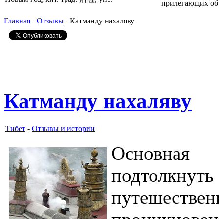
прилегающих об.
Главная
-
Отзывы
- Катманду нахаляву
Катманду нахаляву
Тибет
-
Отзывы и истории
Основная 
подтолкн
путешестве