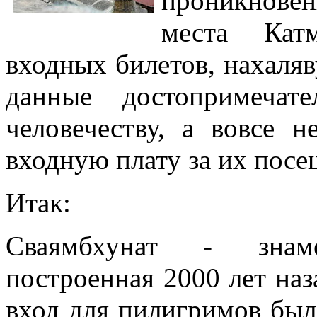
проникнове
места Кат
входных билетов, нахaляву
данные достопримечат
человечеству, а вовсе 
входную плату за их посе
Итак:
Сваямбхунат - знаме
построенная 2000 лет наз
вход для пилигримов был