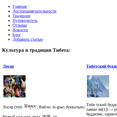
Главная
Достопримечательности
Традиции
Путеводитель
Отзывы
Новости
Блог
Добавить статью
Культура и традиции Тибета:
Лосар
Тибетский будд
Тибе тский будди
Лосар (тиб. ལོ་གསར་; Вайли: lo-gsar; буквально:
ламаи зм[1]) — 
буддизме, характ
Новый год; кит. трад. 洛薩, уп...