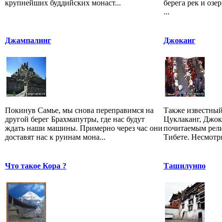
крупнейших буддийских монаст...
берега рек и озер
...
Джампалинг
Джоканг
Покинув Самье, мы снова переправимся на
Также известный
другой берег Брахмапутры, где нас будут
Цуклаканг, Джок
ждать наши машины. Примерно через час они
почитаемым рел
доставят нас к руинам мона...
Тибете. Несмотря
Что такое Кора ?
Ташилунпо