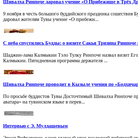
Шивалха Ринпоче даровал учение «О Прибежище в Трёх Др
9 ноября в честь большого буддийского праздника сошествия
даровал жителям Тувы учение «О прибежи...
С неба спустились Будды: о визите Сакья Тризина Ринпоче 
Шаджин-лама Калмыкии Тэло Тулку Ринпоче назвал визит Его
Калмыкии. Пятидневная программа держателя ...
Шивалха Ринпоче проводит в Кызыле учения по «Бодхича
По просьбе буддистов Тувы Досточтимый Шивалха Ринпоче пр
аватара» на тувинском языке в перев...
Интервью с Э. Мулдашевым
Эрнст Рифгатович, каков главный итог последней тибетской 