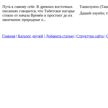
Путь к самому себе. В древних восточных
Ташилунпо (Таш
писаниях говорится, что Тибетское нагорье
Даший-лхунбо; тиб
стояло от начала Времён и простоит до их
окончания: природные о...
Главная
|
Каталог друзей
|
Добавить статью
|
Структура сайта
|