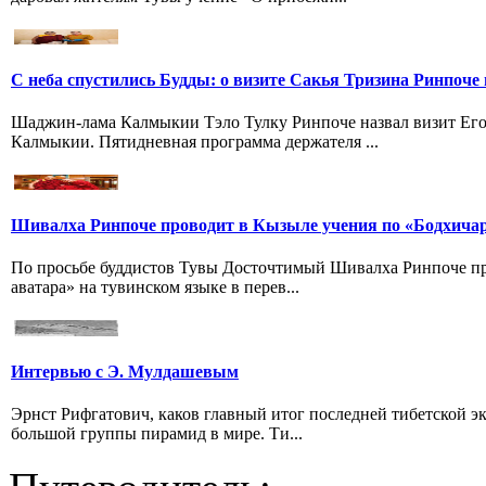
С неба спустились Будды: о визите Сакья Тризина Ринпоче 
Шаджин-лама Калмыкии Тэло Тулку Ринпоче назвал визит Его
Калмыкии. Пятидневная программа держателя ...
Шивалха Ринпоче проводит в Кызыле учения по «Бодхича
По просьбе буддистов Тувы Досточтимый Шивалха Ринпоче пр
аватара» на тувинском языке в перев...
Интервью с Э. Мулдашевым
Эрнст Рифгатович, каков главный итог последней тибетской 
большой группы пирамид в мире. Ти...