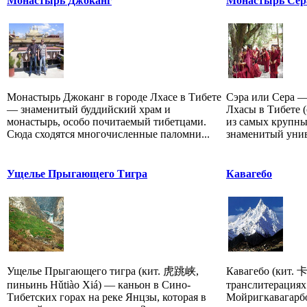
Монастырь Джоканг
Монастырь Сер
Монастырь Джоканг в городе Лхасе в Тибете
Сэра или Сера —
— знаменитый буддийский храм и
Лхасы в Тибете (
монастырь, особо почитаемый тибетцами.
из самых крупны
Сюда сходятся многочисленные паломни...
знаменитый унив
Ущелье Прыгающего Тигра
Кавагебо
Ущелье Прыгающего тигра (кит. 虎跳峡,
Кавагебо (кит.
пиньинь Hǔtiào Xiá) — каньон в Сино-
транслитерациях
Тибетских горах на реке Янцзы, которая в
Мойригкавагарбо