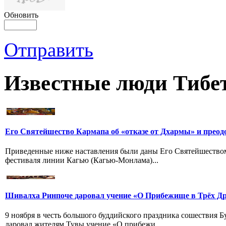
Обновить
Отправить
Известные люди Тибе
Его Святейшество Кармапа об «отказе от Дхармы» и преод
Приведенные ниже наставления были даны Его Святейшество
фестиваля линии Кагью (Кагью-Монлама)...
Шивалха Ринпоче даровал учение «О Прибежище в Трёх Др
9 ноября в честь большого буддийского праздника сошествия
даровал жителям Тувы учение «О прибежи...