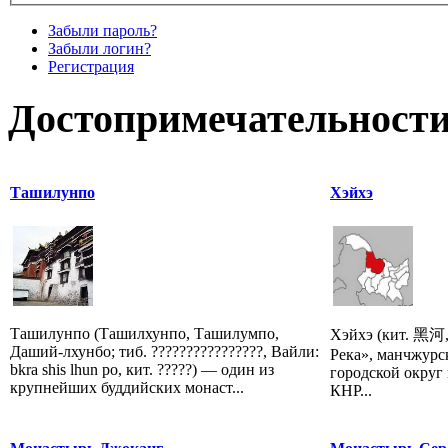
Забыли пароль?
Забыли логин?
Регистрация
Достопримечательности
Ташилунпо
Хэйхэ
Ташилунпо (Ташилхунпо, Ташилумпо,
Хэйхэ (кит. 黑河,
Даший-лхунбо; тиб. ????????????????, Вайли:
Река», манчжурс
bkra shis lhun po, кит. ?????) — один из
городской округ
крупнейших буддийских монаст...
КНР...