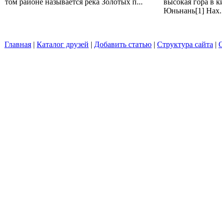
том районе называется река Золотых п...
высокая гора в 
Юньнань[1] Нах..
Главная
|
Каталог друзей
|
Добавить статью
|
Структура сайта
|