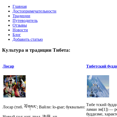
Главная
Достопримечательности
Традиции
Путеводитель
Отзывы
Новости
Блог
Добавить статью
Культура и традиции Тибета:
Лосар
Тибетский будд
Тибе тский будди
Лосар (тиб. ལོ་གསར་; Вайли: lo-gsar; буквально:
ламаи зм[1]) — 
буддизме, характ
Новый год; кит. трад. 洛薩, уп...