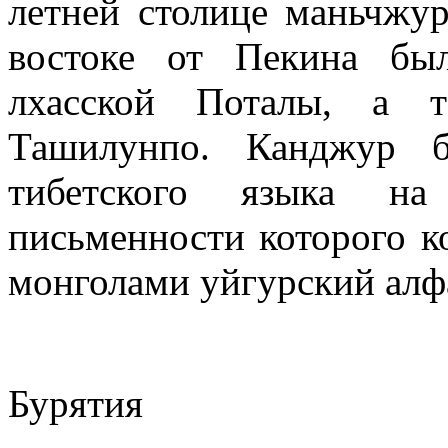
летней столице маньчжур
востоке от Пекина бы
лхасской Поталы, а 
Ташилунпо. Канджур б
тибетского языка на
письменности которого к
монголами уйгурский алф
Бурятия