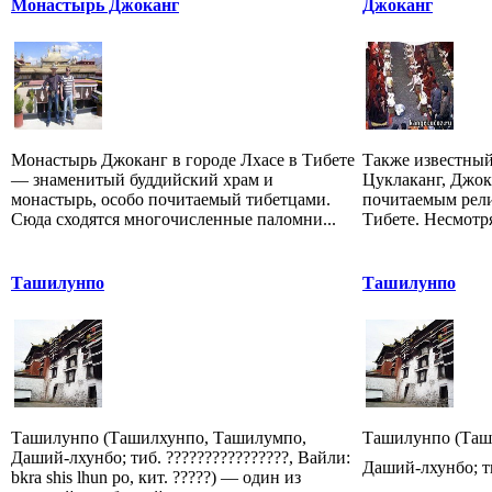
Монастырь Джоканг
Джоканг
Монастырь Джоканг в городе Лхасе в Тибете
Также известный
— знаменитый буддийский храм и
Цуклаканг, Джок
монастырь, особо почитаемый тибетцами.
почитаемым рел
Сюда сходятся многочисленные паломни...
Тибете. Несмотря
Ташилунпо
Ташилунпо
Ташилунпо (Ташилхунпо, Ташилумпо,
Ташилунпо (Таш
Даший-лхунбо; тиб. ????????????????, Вайли:
Даший-лхунбо; тиб
bkra shis lhun po, кит. ?????) — один из