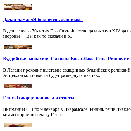
Далай-лама: «Я был очень ленивым»
В день своего 70-летия Его Святейшество далай-лама XIV дал
здоровье. – Вы как-то сказали в о...
Буддийская монахиня Силиана Боса: Лама Сопа Ринпоче вс
В Лагани проходит выставка священных буддийских реликвий
Астраханской области будет развернута выстав...
Геше Лхакдор: вопросы и ответы
Внимание! С 3 по 9 декабря в Дхарамсале, Индия, геше Лхакдо
комментарии по тексту Гьялс...