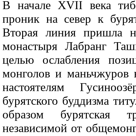
В начале XVII века ти
проник на север к буря
Вторая линия пришла н
монастыря Лабранг Та
целью ослабления пози
монголов и маньчжуров в
настоятелям Гусинооз
бурятского буддизма тит
образом бурятская т
независимой от общемонг