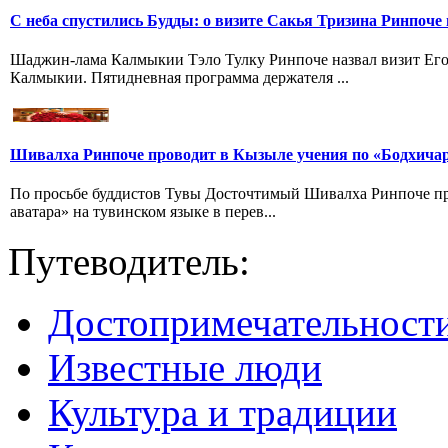
С неба спустились Будды: о визите Сакья Тризина Ринпоче 
Шаджин-лама Калмыкии Тэло Тулку Ринпоче назвал визит Его
Калмыкии. Пятидневная программа держателя ...
Шивалха Ринпоче проводит в Кызыле учения по «Бодхича
По просьбе буддистов Тувы Досточтимый Шивалха Ринпоче пр
аватара» на тувинском языке в перев...
Путеводитель:
Достопримечательност
Известные люди
Культура и традиции