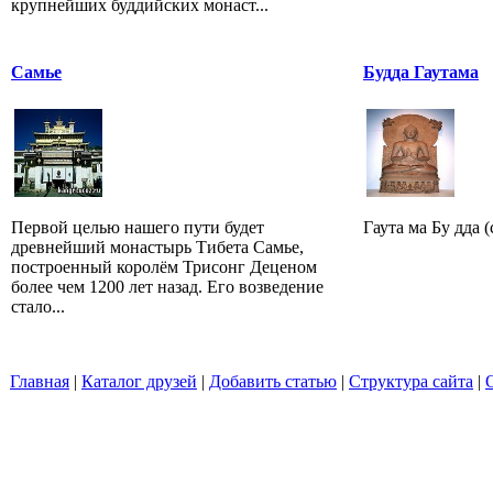
крупнейших буддийских монаст...
Самье
Будда Гаутама
Первой целью нашего пути будет
Гаута ма Бу дда (са
древнейший монастырь Тибета Самье,
построенный королём Трисонг Деценом
более чем 1200 лет назад. Его возведение
стало...
Главная
|
Каталог друзей
|
Добавить статью
|
Структура сайта
|