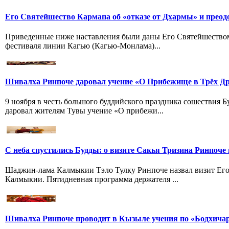
Его Святейшество Кармапа об «отказе от Дхармы» и преод
Приведенные ниже наставления были даны Его Святейшество
фестиваля линии Кагью (Кагью-Монлама)...
Шивалха Ринпоче даровал учение «О Прибежище в Трёх Др
9 ноября в честь большого буддийского праздника сошествия
даровал жителям Тувы учение «О прибежи...
С неба спустились Будды: о визите Сакья Тризина Ринпоче 
Шаджин-лама Калмыкии Тэло Тулку Ринпоче назвал визит Его
Калмыкии. Пятидневная программа держателя ...
Шивалха Ринпоче проводит в Кызыле учения по «Бодхича