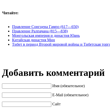
Читайте:
Правление Сонгцена Гампо (617—650)
Правление Ралпачана (815—838)
Монгольская империя и династия Юань
Китайская династия Мин
Тибет в период Второй мировой войны и Тибетская торг
Добавить комментарий
Имя (обязательное)
E-Mail (обязательное)
Сайт