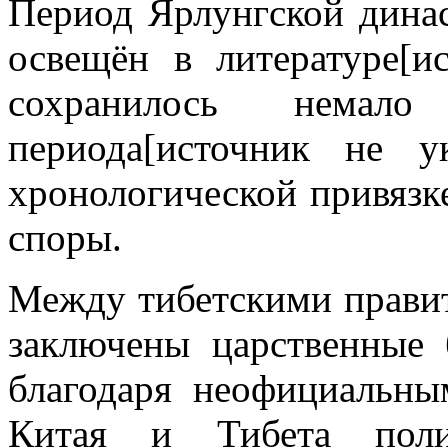
Период Ярлунгской динас
освещён в литературе[и
сохранилось немал
периода[источник не 
хронологической привязк
споры.
Между тибетскими прави
заключены царственные 
благодаря неофициальн
Китая и Тибета полит