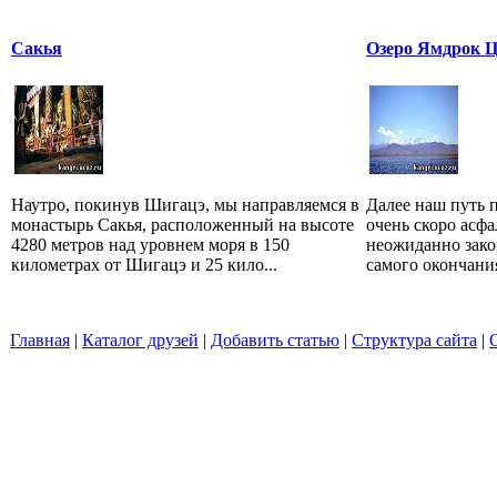
Сакья
Озеро Ямдрок 
Наутро, покинув Шигацэ, мы направляемся в
Далее наш путь п
монастырь Сакья, расположенный на высоте
очень скоро асф
4280 метров над уровнем моря в 150
неожиданно зако
километрах от Шигацэ и 25 кило...
самого окончания
Главная
|
Каталог друзей
|
Добавить статью
|
Структура сайта
|