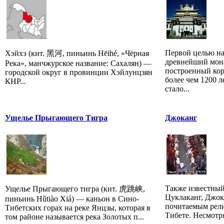
Первой целью на
Хэйхэ (кит. 黑河, пиньинь Hēihé, «Чёрная
древнейший мона
Река», манчжурское название: Сахалян) —
построенный ко
городской округ в провинции Хэйлунцзян
более чем 1200 л
КНР...
стало...
Ущелье Прыгающего Тигра
Джоканг
Также известный
Ущелье Прыгающего тигра (кит. 虎跳峡,
Цуклаканг, Джок
пиньинь Hǔtiào Xiá) — каньон в Сино-
почитаемым рел
Тибетских горах на реке Янцзы, которая в
Тибете. Несмотря
том районе называется река Золотых п...