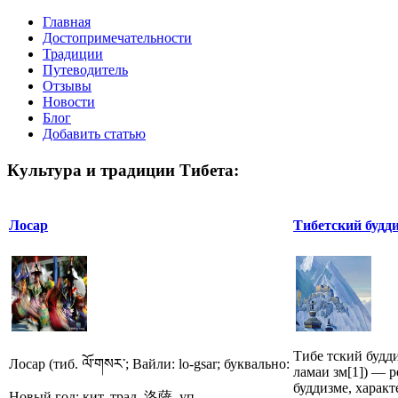
Главная
Достопримечательности
Традиции
Путеводитель
Отзывы
Новости
Блог
Добавить статью
Культура и традиции Тибета:
Лосар
Тибетский будд
Тибе тский будди
Лосар (тиб. ལོ་གསར་; Вайли: lo-gsar; буквально:
ламаи зм[1]) — 
буддизме, характ
Новый год; кит. трад. 洛薩, уп...