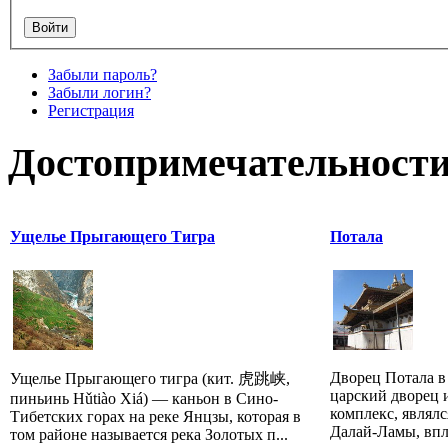
Забыли пароль?
Забыли логин?
Регистрация
Достопримечательности
Ущелье Прыгающего Тигра
Потала
Дворец Потала в
Ущелье Прыгающего тигра (кит. 虎跳峡,
царский дворец 
пиньинь Hǔtiào Xiá) — каньон в Сино-
комплекс, являл
Тибетских горах на реке Янцзы, которая в
Далай-Ламы, впло
том районе называется река Золотых п...