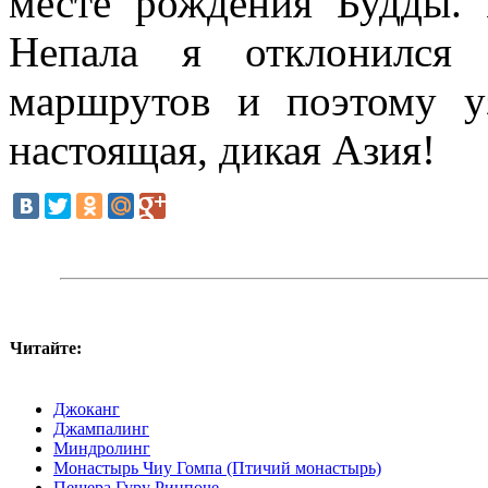
месте рождения Будды. 
Непала я отклонился 
маршрутов и поэтому уз
настоящая, дикая Азия!
Читайте:
Джоканг
Джампалинг
Миндролинг
Монастырь Чиу Гомпа (Птичий монастырь)
Пещера Гуру Ринпоче