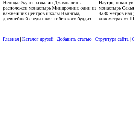
Неподалёку от развалин Джампалинга
Наутро, покинув
расположен монастырь Миндролинг, один из
монастырь Сакья
важнейших центров школы Ньингма,
4280 метров над
древнейшей среди школ тибетского буддиз...
километрах от Ши
Главная
|
Каталог друзей
|
Добавить статью
|
Структура сайта
|