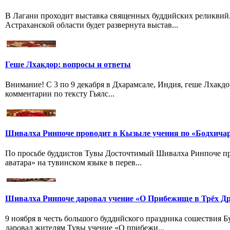
В Лагани проходит выставка священных буддийских реликвий
Астраханской области будет развернута выстав...
Геше Лхакдор: вопросы и ответы
Внимание! С 3 по 9 декабря в Дхарамсале, Индия, геше Лхакдо
комментарии по тексту Гьялс...
Шивалха Ринпоче проводит в Кызыле учения по «Бодхича
По просьбе буддистов Тувы Досточтимый Шивалха Ринпоче пр
аватара» на тувинском языке в перев...
Шивалха Ринпоче даровал учение «О Прибежище в Трёх Др
9 ноября в честь большого буддийского праздника сошествия
даровал жителям Тувы учение «О прибежи...