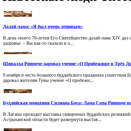
Далай-лама: «Я был очень ленивым»
В день своего 70-летия Его Святейшество далай-лама XIV дал
здоровье. – Вы как-то сказали в о...
Шивалха Ринпоче даровал учение «О Прибежище в Трёх Др
9 ноября в честь большого буддийского праздника сошествия
даровал жителям Тувы учение «О прибежи...
Буддийская монахиня Силиана Боса: Лама Сопа Ринпоче вс
В Лагани проходит выставка священных буддийских реликвий
Астраханской области будет развернута выстав...