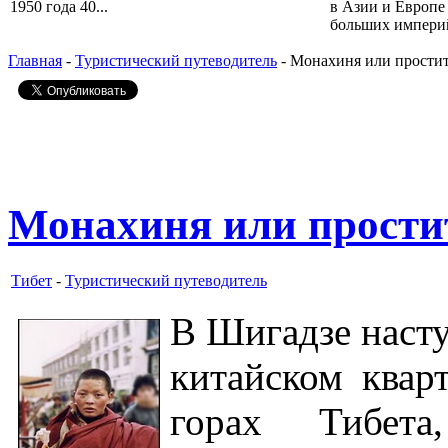
1950 года 40...
в Азии и Европе
больших империй,
Главная
-
Туристический путеводитель
- Монахиня или прости
Монахиня или прости
Тибет
-
Туристический путеводитель
В Шигадзе насту
китайском квар
горах Тибета