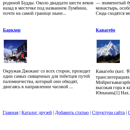
родиной Будды. Около двадцати шести веков
— знаменитый б
назад в местечке под названием Лумбини,
монастырь, особ
почти на самой границе ныне...
Сюда сходятся м
Баркхор
Кавагебо
Окружая Джоканг со всех сторон, проходит
Кавагебо (кит.
один самых священных для тибетцев путей
транслитерациях
паломничества, который они обходят,
Мойригкавагарбо
двигаясь в направлении часовой ...
высокая гора в 
Юньнань[1] Нах..
Главная
|
Каталог друзей
|
Добавить статью
|
Структура сайта
|