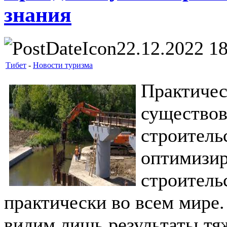
знания
22.12.2022 1
Тибет
-
Новости туризма
Практиче
существ
строит
оптими
строите
практически во всем мире.
видим лишь результаты тя