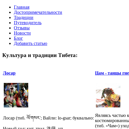
Главная
Достопримечательности
Традиции
Путеводитель
Отзывы
Новости
Блог
Добавить статью
Культура и традиции Тибета:
Лосар
Цам - танцы гн
Являясь частью 
Лосар (тиб. ལོ་གསར་; Вайли: lo-gsar; буквально:
костюмированны
(тиб. «Чам») ухо
Новый год; кит. трад. 洛薩, уп...