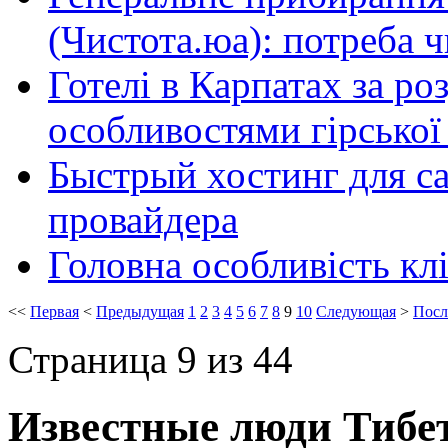
(Чистота.юа): потреба 
Готелі в Карпатах за р
особливостями гірської
Быстрый хостинг для са
провайдера
Головна особливість клі
<<
Первая
<
Предыдущая
1
2
3
4
5
6
7
8
9
10
Следующая
>
Посл
Страница 9 из 44
Известные люди Тибе