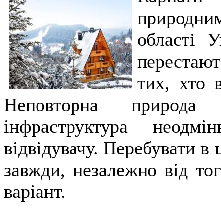
природни
області У
перестают
тих, хто 
Неповторна природа
інфраструктура неодмі
відвідувачу. Перебувати в 
завжди, незалежно від то
варіант.