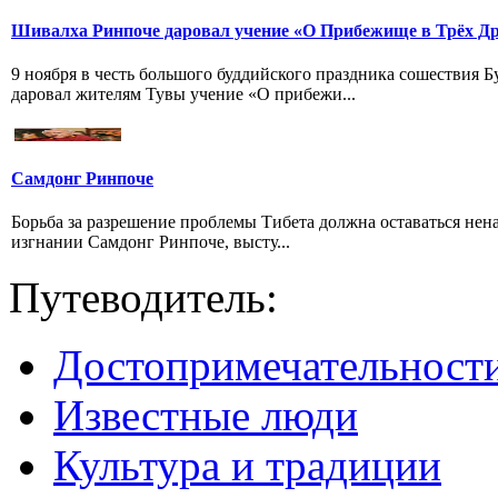
Шивалха Ринпоче даровал учение «О Прибежище в Трёх Др
9 ноября в честь большого буддийского праздника сошествия
даровал жителям Тувы учение «О прибежи...
Самдонг Ринпоче
Борьба за разрешение проблемы Тибета должна оставаться нен
изгнании Самдонг Ринпоче, высту...
Путеводитель:
Достопримечательност
Известные люди
Культура и традиции