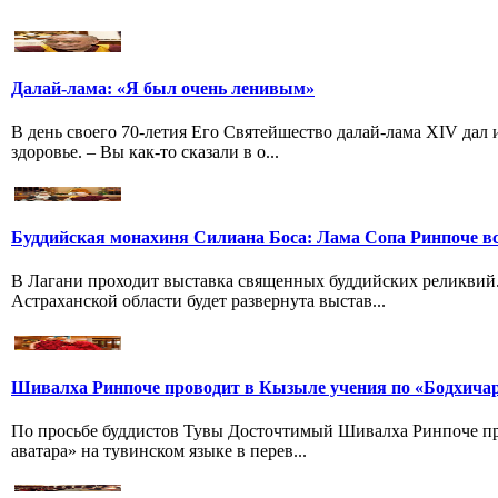
Далай-лама: «Я был очень ленивым»
В день своего 70-летия Его Святейшество далай-лама XIV дал
здоровье. – Вы как-то сказали в о...
Буддийская монахиня Силиана Боса: Лама Сопа Ринпоче вс
В Лагани проходит выставка священных буддийских реликвий
Астраханской области будет развернута выстав...
Шивалха Ринпоче проводит в Кызыле учения по «Бодхича
По просьбе буддистов Тувы Досточтимый Шивалха Ринпоче пр
аватара» на тувинском языке в перев...