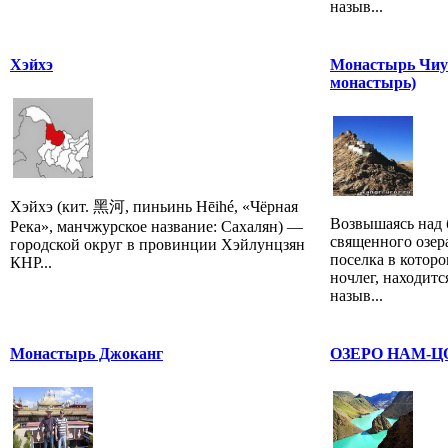
назыв...
Хэйхэ
Монастырь Чиу
монастырь)
Хэйхэ (кит. 黑河, пиньинь Hēihé, «Чёрная
Возвышаясь над
Река», манчжурское название: Сахалян) —
священного озер
городской округ в провинции Хэйлунцзян
поселка в котор
КНР...
ночлег, находит
назыв...
Монастырь Джоканг
ОЗЕРО НАМ-Ц