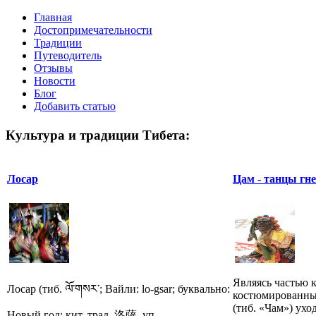
Главная
Достопримечательности
Традиции
Путеводитель
Отзывы
Новости
Блог
Добавить статью
Культура и традиции Тибета:
Лосар
Цам - танцы гн
Являясь частью 
Лосар (тиб. ལོ་གསར་; Вайли: lo-gsar; буквально:
костюмированны
(тиб. «Чам») ухо
Новый год; кит. трад. 洛薩, уп...