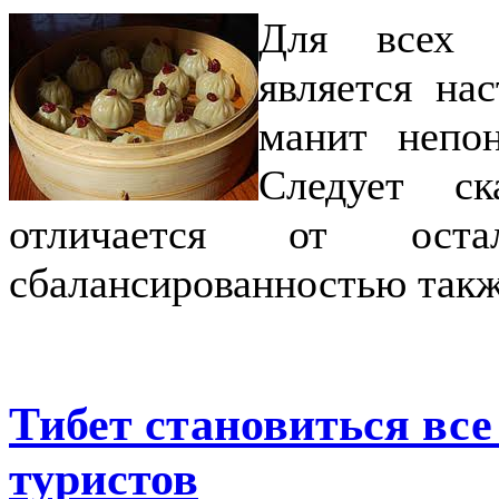
Для всех е
является на
манит непон
Следует ск
отличается от оста
сбалансированностью такж
Тибет становиться все
туристов