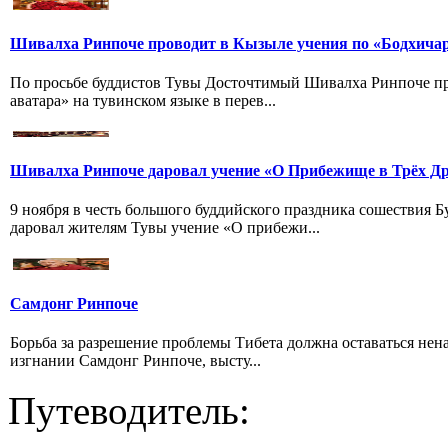
Шивалха Ринпоче проводит в Кызыле учения по «Бодхича
По просьбе буддистов Тувы Досточтимый Шивалха Ринпоче пр
аватара» на тувинском языке в перев...
Шивалха Ринпоче даровал учение «О Прибежище в Трёх Др
9 ноября в честь большого буддийского праздника сошествия
даровал жителям Тувы учение «О прибежи...
Самдонг Ринпоче
Борьба за разрешение проблемы Тибета должна оставаться нен
изгнании Самдонг Ринпоче, высту...
Путеводитель: