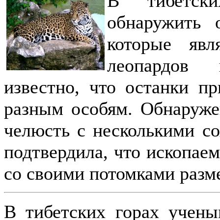
В тибетск
обнаружить 
которые явл
леопардов 
известно, что останки 
разным особям. Обнаруже
челюсть с несколькими с
подтвердила, что ископае
со своими потомками разм
В тибетских горах учены