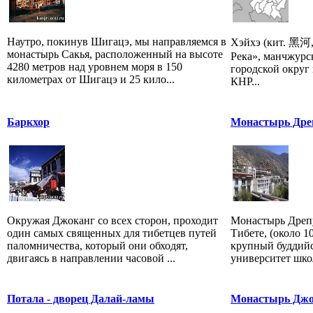
Наутро, покинув Шигацэ, мы направляемся в
Хэйхэ (кит. 黑河,
монастырь Сакья, расположенный на высоте
Река», манчжурс
4280 метров над уровнем моря в 150
городской округ
километрах от Шигацэ и 25 кило...
КНР...
Баркхор
Монастырь Дре
Окружая Джоканг со всех сторон, проходит
Монастырь Дрепу
один самых священных для тибетцев путей
Тибете, (около 1
паломничества, который они обходят,
крупный буддий
двигаясь в направлении часовой ...
университет школ
Потала - дворец Далай-ламы
Монастырь Джо