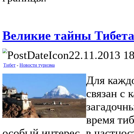
Великие тайны Тибет
22.11.2013 1
Тибет
-
Новости туризма
Для каждо
связан с 
загадочн
время ти
особый интерес, в частнос