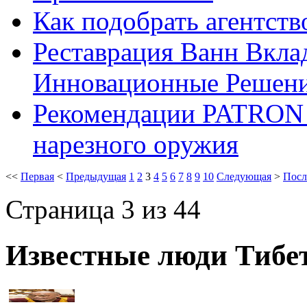
Как подобрать агентст
Реставрация Ванн Вкла
Инновационные Решени
Рекомендации PATRON 
нарезного оружия
<<
Первая
<
Предыдущая
1
2
3
4
5
6
7
8
9
10
Следующая
>
Посл
Страница 3 из 44
Известные люди Тибе