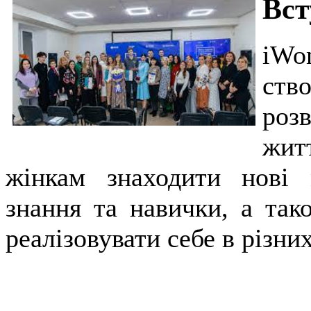
Вст
iWo
ств
роз
жит
жінкам знаходити нові 
знання та навички, а так
реалізовувати себе в різни