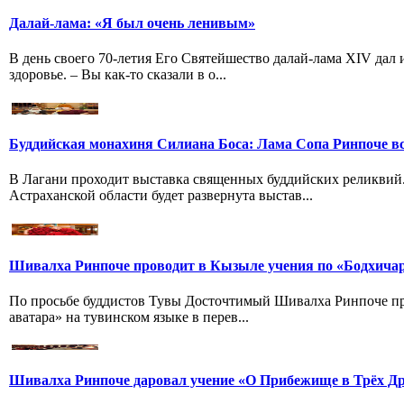
Далай-лама: «Я был очень ленивым»
В день своего 70-летия Его Святейшество далай-лама XIV дал
здоровье. – Вы как-то сказали в о...
Буддийская монахиня Силиана Боса: Лама Сопа Ринпоче вс
В Лагани проходит выставка священных буддийских реликвий
Астраханской области будет развернута выстав...
Шивалха Ринпоче проводит в Кызыле учения по «Бодхича
По просьбе буддистов Тувы Досточтимый Шивалха Ринпоче пр
аватара» на тувинском языке в перев...
Шивалха Ринпоче даровал учение «О Прибежище в Трёх Др