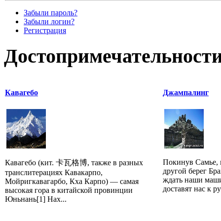
Забыли пароль?
Забыли логин?
Регистрация
Достопримечательности
Кавагебо
Джампалинг
Покинув Самье, 
Кавагебо (кит. 卡瓦格博, также в разных
другой берег Бра
транслитерациях Кавакарпо,
ждать наши маши
Мойригкавагарбо, Кха Карпо) — самая
доставят нас к р
высокая гора в китайской провинции
Юньнань[1] Нах...