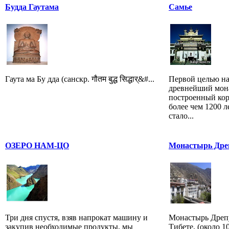
Будда Гаутама
Самье
Гаута ма Бу дда (санскр. गौतम बुद्ध सिद्धार्&#...
Первой целью на
древнейший мона
построенный ко
более чем 1200 л
стало...
ОЗЕРО НАМ-ЦО
Монастырь Дре
Три дня спустя, взяв напрокат машину и
Монастырь Дрепу
закупив необходимые продукты, мы
Тибете, (около 1