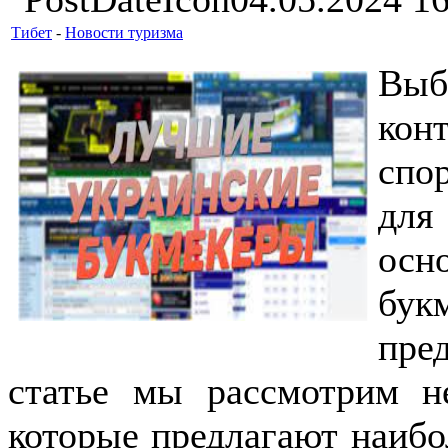
Тибет
-
Новости туризма
Выб
кон
спо
для
осн
бук
пре
статье мы рассмотрим не
которые предлагают наиб