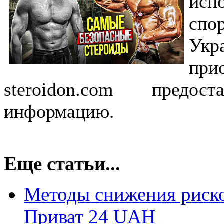
исп
спо
Укр
при
steroidon.com предо
информацию.
Еще статьи...
Методы снижения риск
Приват 24 UAH