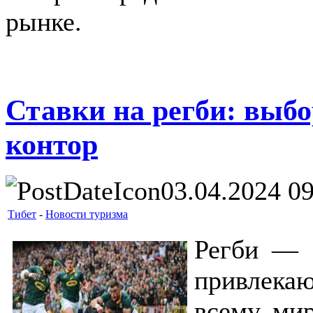
рынке.
Ставки на регби: выб
контор
03.04.2024 0
Тибет
-
Новости туризма
Регби — э
привлека
всему мир