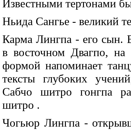
Известными тертонами бы
Ньида Сангье - великий те
Карма Лингпа - его сын. 
в восточном Двагпо, на 
формой напоминает танц
тексты глубоких учени
Сабчо шитро гонгпа ра
шитро .
Чогьюр Лингпа - открыв