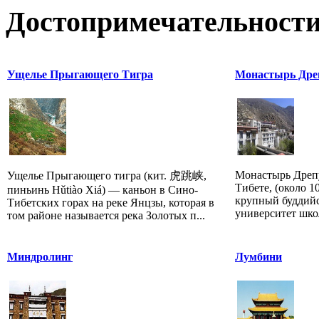
Достопримечательности
Ущелье Прыгающего Тигра
Монастырь Дре
Монастырь Дрепу
Ущелье Прыгающего тигра (кит. 虎跳峡,
Тибете, (около 1
пиньинь Hǔtiào Xiá) — каньон в Сино-
крупный буддий
Тибетских горах на реке Янцзы, которая в
университет школ
том районе называется река Золотых п...
Миндролинг
Лумбини