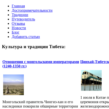
Главная
Достопримечательности
Традиции
Путеводитель
Отзывы
Новости
Блог
Добавить статью
Культура и традиции Тибета:
Отношения с монгольскими императорами
Цинхай-Тибетск
(1240-1350 гг.)
1 июля в Китае 
Монгольский правитель Чингиз-хан и его
церемония откр
наследники покорили обширные территории
железнодорожной