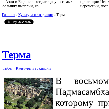
в Азии и Европе и создали одну из самых
провинции Цинх
больших империй, ко...
церемонии, посвя
Главная
-
Культура и традиции
- Терма
Терма
Тибет
-
Культура и традиции
В восьмо
Падмасамбхав
которому пр