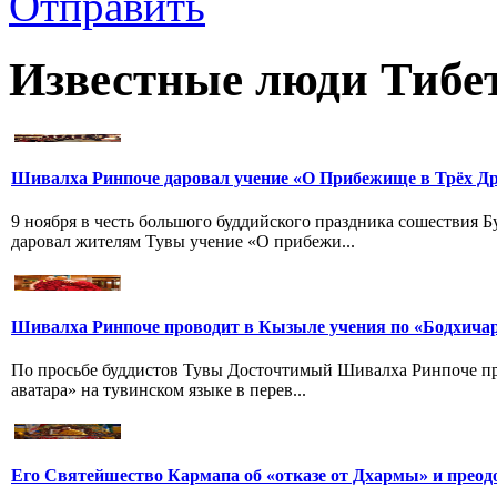
Отправить
Известные люди Тибе
Шивалха Ринпоче даровал учение «О Прибежище в Трёх Др
9 ноября в честь большого буддийского праздника сошествия
даровал жителям Тувы учение «О прибежи...
Шивалха Ринпоче проводит в Кызыле учения по «Бодхича
По просьбе буддистов Тувы Досточтимый Шивалха Ринпоче пр
аватара» на тувинском языке в перев...
Его Святейшество Кармапа об «отказе от Дхармы» и преод