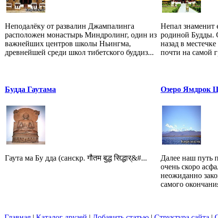
Неподалёку от развалин Джампалинга
Непал знаменит е
расположен монастырь Миндролинг, один из
родиной Будды. 
важнейших центров школы Ньингма,
назад в местечк
древнейшей среди школ тибетского буддиз...
почти на самой г
Будда Гаутама
Озеро Ямдрок 
Гаута ма Бу дда (санскр. गौतम बुद्ध सिद्धार्&#...
Далее наш путь п
очень скоро асф
неожиданно зако
самого окончания
Главная
|
Каталог друзей
|
Добавить статью
|
Структура сайта
|