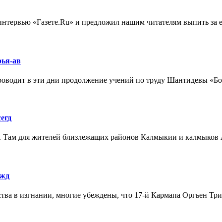
нтервью «Газете.Ru» и предложил нашим читателям выпить за его 
рья-ав
водит в эти дни продолжение учений по труду Шантидевы «Бодхи
егд
 Там для жителей близлежащих районов Калмыкии и калмыков Ас
 жд
ства в изгнании, многие убеждены, что 17-й Кармапа Оргьен Трин