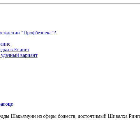
чреждении "Профбезпека"?
раине
здки в Египет
а удачный вариант
агоце
 Будды Шакьямуни из сферы божеств, досточтимый Шивалха Ринп