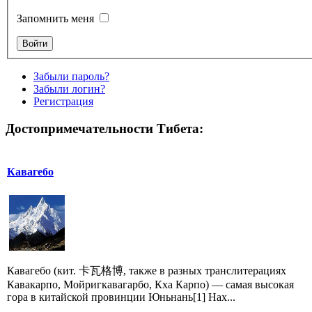
Запомнить меня
Забыли пароль?
Забыли логин?
Регистрация
Достопримечательности Тибета:
Кавагебо
Кавагебо (кит. 卡瓦格博, также в разных транслитерациях
Кавакарпо, Мойригкавагарбо, Кха Карпо) — самая высокая
гора в китайской провинции Юньнань[1] Нах...