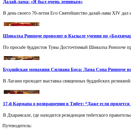
Далай-лама: «Я был очень ленивым»
В день своего 70-летия Его Святейшество далай-лама XIV дал и
Шивалха Ринпоче проводит в Кызыле учения по «Бодхича
По просьбе буддистов Тувы Досточтимый Шивалха Ринпоче про
Буддийская монахиня Силиана Боса: Лама Сопа Ринпоче вс
В Лагани проходит выставка священных буддийских реликвий.
17-й Кармапа о возвращении в Тибет: “Даже если придется
В Дхарамсале, где находится резиденция тибетского правитель
Путеводитель: