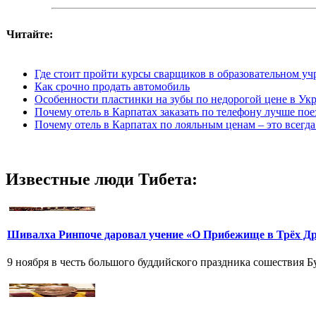
Читайте:
Где стоит пройти курсы сварщиков в образовательном у
Как срочно продать автомобиль
Особенности пластинки на зубы по недорогой цене в Ук
Почему отель в Карпатах заказать по телефону лучше пое
Почему отель в Карпатах по лояльным ценам – это всегд
Известные люди Тибета:
Шивалха Ринпоче даровал учение «О Прибежище в Трёх Др
9 ноября в честь большого буддийского праздника сошествия