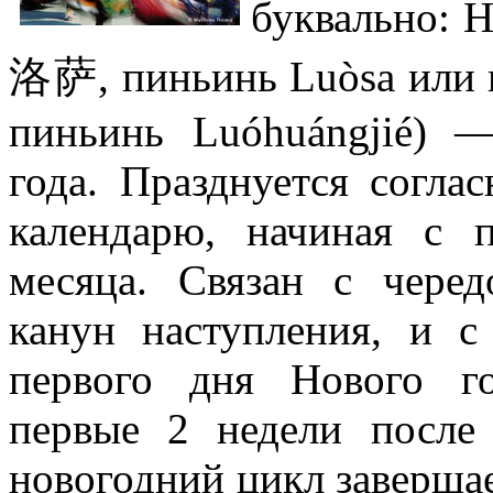
буквально: Н
洛萨, пиньинь Luòsa или
пиньинь Luóhuángjié) 
года. Празднуется согла
календарю, начиная с 
месяца. Связан с чере
канун наступления, и с
первого дня Нового г
первые 2 недели после
новогодний цикл заверша