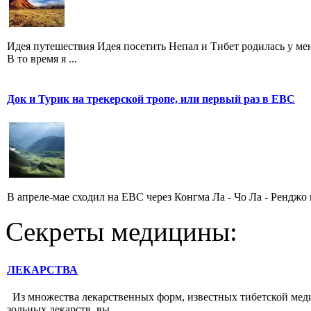
Идея путешествия Идея посетить Непал и Тибет родилась у меня
В то время я ...
Док и Турик на трекерской тропе, или первый раз в ЕВС
В апреле-мае сходил на ЕВС через Конгма Ла - Чо Ла - Ренджо
Секреты медицины:
ЛЕКАРСТВА
Из множества лекарственных форм, известных тибет­ской медиц
зольных лекарств, вы...