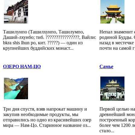
Ташилунпо (Ташилхунпо, Ташилумпо,
Непал знаменит е
Даший-лхунбо; тиб. ????????????????, Вайли:
родиной Будды. 
bkra shis lhun po, кит. ?????) — один из
назад в местечк
крупнейших буддийских монаст...
почти на самой г
ОЗЕРО НАМ-ЦО
Самье
Три дня спустя, взяв напрокат машину и
Первой целью на
закупив необходимые продукты, мы
древнейший мона
отправились но одно из красивейших озер
построенный ко
мира — Нам-Цо. Старинное название оз...
более чем 1200 л
стало...