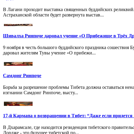
В Лагани проходит выставка священных буддийских реликвий
Астраханской области будет развернута выстав...
Шивалха Ринпоче даровал учение «О Прибежище в Трёх Др
9 ноября в честь большого буддийского праздника сошествия
даровал жителям Тувы учение «О прибежи...
Самдонг Ринпоче
Борьба за разрешение проблемы Тибета должна оставаться нен
изгнании Самдонг Ринпоче, высту...
17-й Кармапа о возвращении в Тибет: “Даже если придется
В Дхарамсале, где находится резиденция тибетского правитель
Дордже - это будущее тибетской по...