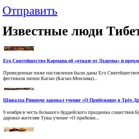
Отправить
Известные люди Тибе
Его Святейшество Кармапа об «отказе от Дхармы» и преод
Приведенные ниже наставления были даны Его Святейшество
фестиваля линии Кагью (Кагью-Монлама)...
Шивалха Ринпоче даровал учение «О Прибежище в Трёх Др
9 ноября в честь большого буддийского праздника сошествия
даровал жителям Тувы учение «О прибежи...