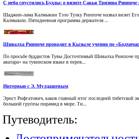
С неба спустились Будды: о визите Сакья Тризина Ринпоче 
Шаджин-лама Калмыкии Тэло Тулку Ринпоче назвал визит Его
Калмыкии. Пятидневная программа держателя ...
Шивалха Ринпоче проводит в Кызыле учения по «Бодхича
По просьбе буддистов Тувы Досточтимый Шивалха Ринпоче пр
аватара» на тувинском языке в перев...
Интервью с Э. Мулдашевым
Эрнст Рифгатович, каков главный итог последней тибетской 
большой группы пирамид в мире. Ти...
Путеводитель:
Достопримечательност