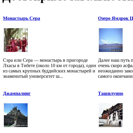
Монастырь Сера
Озеро Ямдрок 
Сэра или Сера — монастырь в пригороде
Далее наш путь п
Лхасы в Тибете (около 10 км от города), один
очень скоро асф
из самых крупных буддийских монастырей и
неожиданно зако
знаменитый университет ш...
самого окончания
Джампалинг
Ташилунпо