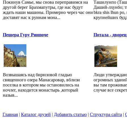
Покинув Самье, мы снова переправимся на
Ташилунпо (Таш
другой берег Брахмапутры, где нас будут
Даший-лхунбо; ти
ждать наши машины. Примерно через час они
bkra shis lhun po
доставят нас к руинам мона...
крупнейших будд
Пещера Гуру Ринпоче
Потала - дворе
Возвышаясь над бирюзовой гладью
Люди утверждают
священного озера Манасаровар, вблизи
огромных зданий,
поселка в котором мы остановились на
вы там проживае
ночлег, находится монастырь ,который
случае все секре
назыв...
Главная
|
Каталог друзей
|
Добавить статью
|
Структура сайта
|