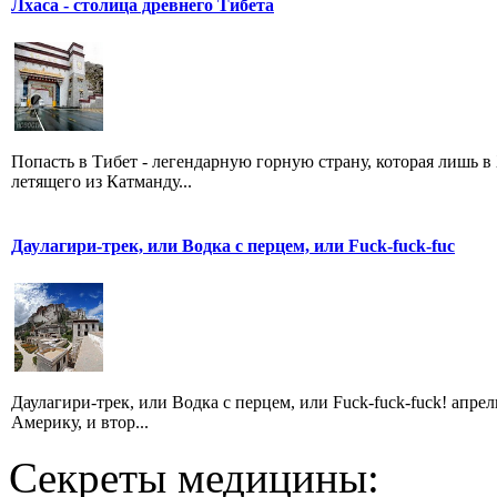
Лхаса - столица древнего Тибета
Попасть в Тибет - легендарную горную страну, которая лишь в
летящего из Катманду...
Даулагири-трек, или Водка с перцем, или Fuck-fuck-fuc
Даулагири-трек, или Водка с перцем, или Fuck-fuck-fuck! апр
Америку, и втор...
Секреты медицины: