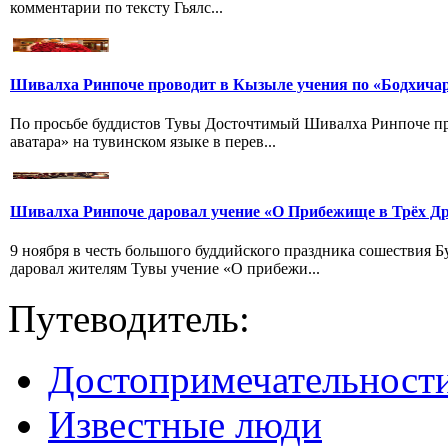
комментарии по тексту Гьялс...
Шивалха Ринпоче проводит в Кызыле учения по «Бодхича
По просьбе буддистов Тувы Досточтимый Шивалха Ринпоче пр
аватара» на тувинском языке в перев...
Шивалха Ринпоче даровал учение «О Прибежище в Трёх Др
9 ноября в честь большого буддийского праздника сошествия
даровал жителям Тувы учение «О прибежи...
Путеводитель:
Достопримечательност
Известные люди