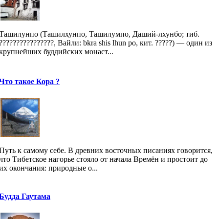
Ташилунпо (Ташилхунпо, Ташилумпо, Даший-лхунбо; тиб.
????????????????, Вайли: bkra shis lhun po, кит. ?????) — один из
крупнейших буддийских монаст...
Что такое Кора ?
Путь к самому себе. В древних восточных писаниях говорится,
что Тибетское нагорье стояло от начала Времён и простоит до
их окончания: природные о...
Будда Гаутама