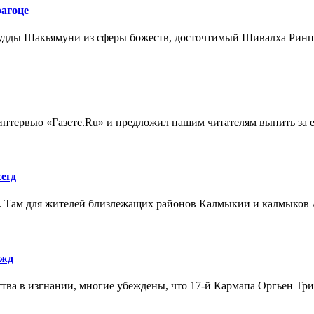
агоце
 Будды Шакьямуни из сферы божеств, досточтимый Шивалха Ринп
нтервью «Газете.Ru» и предложил нашим читателям выпить за его 
егд
 Там для жителей близлежащих районов Калмыкии и калмыков Ас
 жд
ства в изгнании, многие убеждены, что 17-й Кармапа Оргьен Трин