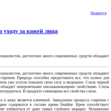
Нравится
 уходу за кожей лица
пециалистов, достаточно много современных средств обладают
пециалистов, достаточно много современных средств обладают
тарения. Природа способна предоставить все, что нужно для
изь уже успела показать свою силу в медицине. Слизь черной
ки обладает невероятными омолаживающими свойствами. Слизь
потрудиться. В продукте совмещены все свойства слизи.
ь в кожу является ключевой. Замедление процесса старения с
ые содержатся в составе крема Snailme. Крем способствует
олят избавиться от даже самых глубоких морщин. Увлажнение