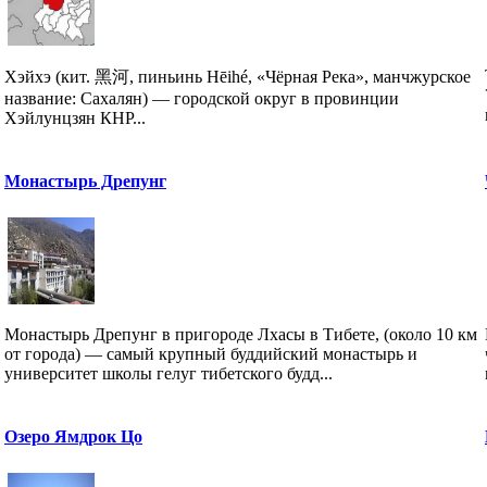
Хэйхэ (кит. 黑河, пиньинь Hēihé, «Чёрная Река», манчжурское
название: Сахалян) — городской округ в провинции
Хэйлунцзян КНР...
Монастырь Дрепунг
Монастырь Дрепунг в пригороде Лхасы в Тибете, (около 10 км
от города) — самый крупный буддийский монастырь и
университет школы гелуг тибетского будд...
Озеро Ямдрок Цо