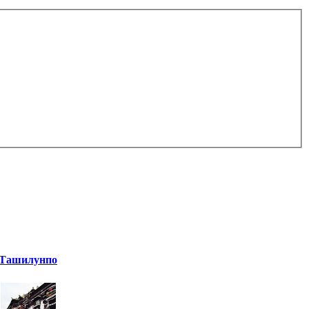
Ташилунпо