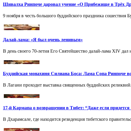
Шивалха Ринпоче даровал учение «О Прибежище в Трёх Др
9 ноября в честь большого буддийского праздника сошествия
Далай-лама: «Я был очень ленивым»
В день своего 70-летия Его Святейшество далай-лама XIV дал и
Буддийская монахиня Силиана Боса: Лама Сопа Ринпоче вс
В Лагани проходит выставка священных буддийских реликвий.
17-й Кармапа о возвращении в Тибет: “Даже если придется
В Дхарамсале, где находится резиденция тибетского правитель