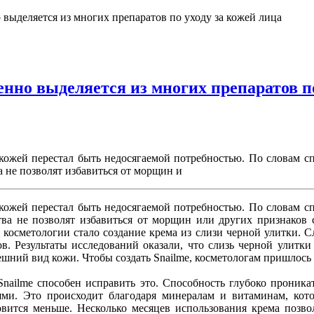
выделяется из многих препаратов по уходу за кожей лица
но выделяется из многих препаратов по
кожей перестал быть недосягаемой потребностью. По словам с
 не позволят избавиться от морщин и
кожей перестал быть недосягаемой потребностью. По словам с
ва не позволят избавиться от морщин или других признаков с
косметологии стало создание крема из слизи черной улитки. Сл
гов. Результаты исследований оказали, что слизь черной улит
ешний вид кожи. Чтобы создать Snailme, косметологам пришлось 
nailme способен исправить это. Способность глубоко проникат
и. Это происходит благодаря минералам и витаминам, котор
овится меньше. Несколько месяцев использования крема позв