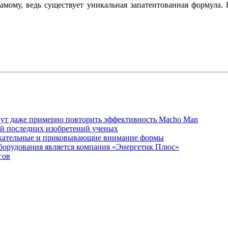
амому, ведь существует уникальная запатентованная формула. 
огут даже примерно повторить эффективность Macho Man
ией последних изобретений ученых
влекательные и приковывающие внимание формы
борудования является компания «Энергетик Плюс»
гов