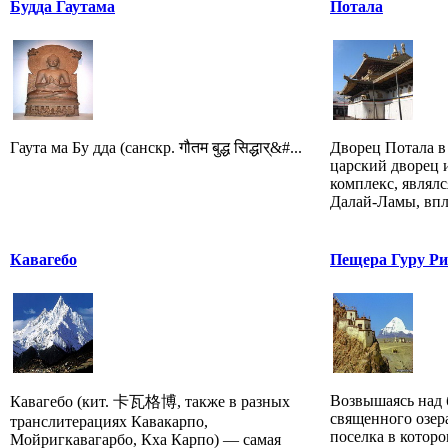
Будда Гаутама
Потала
Гаута ма Бу дда (санскр. गौतम बुद्ध सिद्धार्&#...
Дворец Потала в
царский дворец 
комплекс, являл
Далай-Ламы, впло
Кавагебо
Пещера Гуру Ри
Возвышаясь над
Кавагебо (кит. 卡瓦格博, также в разных
священного озер
транслитерациях Кавакарпо,
поселка в котор
Мойригкавагарбо, Кха Карпо) — самая