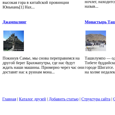
ночлег, находит
высокая гора в китайской провинции
назыв...
Юньнань[1] Нах...
Джампалинг
Монастырь Та
Покинув Самье, мы снова переправимся на
Ташилумпо — од
другой берег Брахмапутры, где нас будут
Тибете буддийск
ждать наши машины. Примерно через час они
городе Шигатсе.
доставят нас к руинам мона...
на холме недалеко
Главная
|
Каталог друзей
|
Добавить статью
|
Структура сайта
|