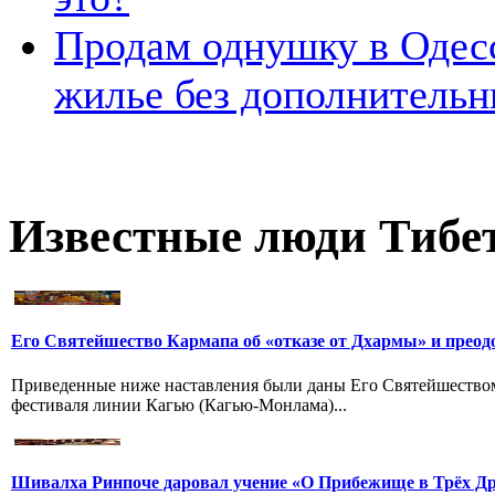
Продам однушку в Одес
жилье без дополнитель
Известные люди Тибе
Его Святейшество Кармапа об «отказе от Дхармы» и преод
Приведенные ниже наставления были даны Его Святейшество
фестиваля линии Кагью (Кагью-Монлама)...
Шивалха Ринпоче даровал учение «О Прибежище в Трёх Др