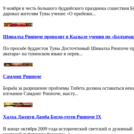
9 ноября в честь большого буддийского праздника сошествия
даровал жителям Тувы учение «О прибежи...
Шивалха Ринпоче проводит в Кызыле учения по «Бодхича
По просьбе буддистов Тувы Досточтимый Шивалха Ринпоче пр
аватара» на тувинском языке в перев...
Самдонг Ринпоче
Борьба за разрешение проблемы Тибета должна оставаться нен
изгнании Самдонг Ринпоче, высту...
Халха Джецун Дамба Богдо-геген Ринпоче IX
В конце октября 2009 года исторический светский и духовный